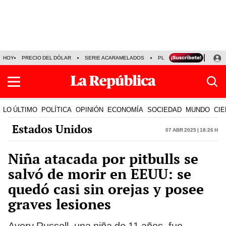
HOY
PRECIO DEL DÓLAR
SERIE ACARAMELADOS
PLAZA VEA
ALEJAND
LO ÚLTIMO
POLÍTICA
OPINIÓN
ECONOMÍA
SOCIEDAD
MUNDO
CIE
Estados Unidos
07 Abr 2025 | 18:26 h
Niña atacada por pitbulls se
salvó de morir en EEUU: se
quedó casi sin orejas y posee
graves lesiones