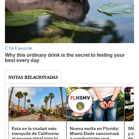
NOTAS RELACIONADAS
Esta es la ciudad más
Nueva multa en Florida:
SNAP 
tranquila de California:
Miami-Dade sancionará
y cal
el escape ideal para los
a conductores que
de pa