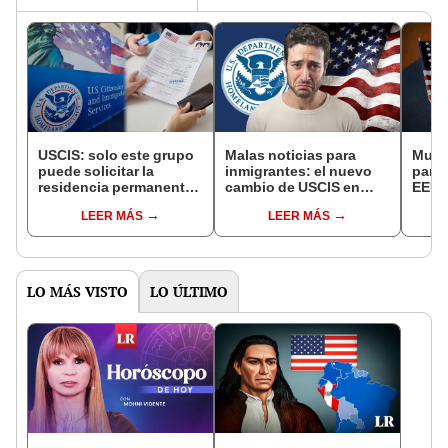
USCIS: solo este grupo
Malas noticias para
Muy 
puede solicitar la
inmigrantes: el nuevo
para 
residencia permanente
cambio de USCIS en
EEUU
por lazos familiares en
EEUU que afectará a
ciud
LEER MÁS
LEER MÁS
Estados Unidos
miles de solicitantes de
obten
visa
reali
LO MÁS VISTO
LO ÚLTIMO