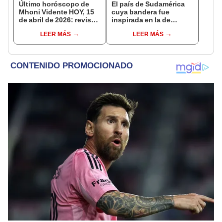
Último horóscopo de
El país de Sudamérica
Mhoni Vidente HOY, 15
cuya bandera fue
de abril de 2026: revisa
inspirada en la de
las predicciones de tu
Estados Unidos y
LEER MÁS
LEER MÁS
signo y entérate si te
guarda una relación con
espera un día
Perú
afortunado