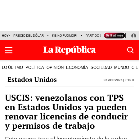
HOY
PRECIO DEL DÓLAR
KEIKO FUJIMORI
PARTIDO OBRAS
ARMONÍA 10
LO ÚLTIMO
POLÍTICA
OPINIÓN
ECONOMÍA
SOCIEDAD
MUNDO
CIE
Estados Unidos
05 Abr 2025 | 9:16 h
USCIS: venezolanos con TPS
en Estados Unidos ya pueden
renovar licencias de conducir
y permisos de trabajo