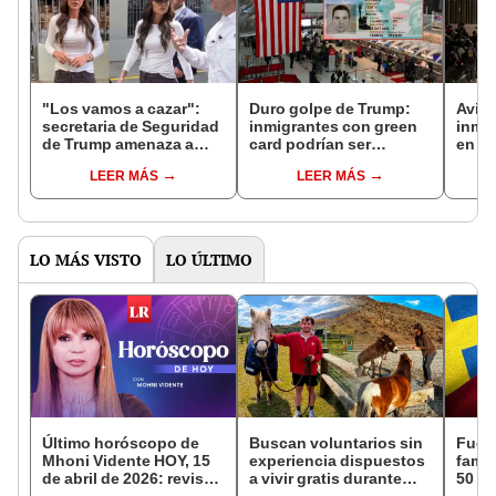
"Los vamos a cazar":
Duro golpe de Trump:
Aviso
secretaria de Seguridad
inmigrantes con green
inmi
de Trump amenaza a
card podrían ser
en e
inmigrantes desde la
deportados al volver a
evita
LEER MÁS
LEER MÁS
megacárcel de Bukele
Estados Unidos en
masi
estos casos
LO MÁS VISTO
LO ÚLTIMO
Último horóscopo de
Buscan voluntarios sin
Fue 
Mhoni Vidente HOY, 15
experiencia dispuestos
famil
de abril de 2026: revisa
a vivir gratis durante
50 añ
las predicciones de tu
una semana: para
Suda