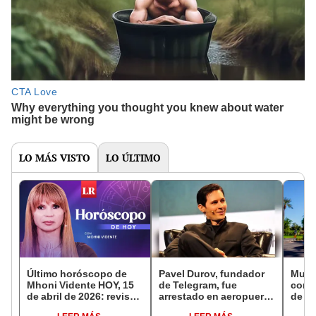
LO MÁS VISTO
LO ÚLTIMO
Último horóscopo de
Pavel Durov, fundador
Muy m
Mhoni Vidente HOY, 15
de Telegram, fue
cond
de abril de 2026: revisa
arrestado en aeropuerto
de le
las predicciones de tu
de Francia acusado por
sanci