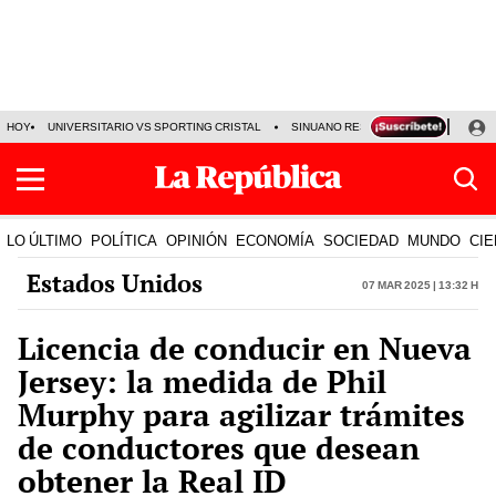
HOY
UNIVERSITARIO VS SPORTING CRISTAL
SINUANO RESULTADOS HOY
CA
LO ÚLTIMO
POLÍTICA
OPINIÓN
ECONOMÍA
SOCIEDAD
MUNDO
CIE
Estados Unidos
07 Mar 2025 | 13:32 h
Licencia de conducir en Nueva
Jersey: la medida de Phil
Murphy para agilizar trámites
de conductores que desean
obtener la Real ID