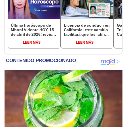
Último horóscopo de
Licencia de conducir en
Gavi
Mhoni Vidente HOY, 15
California: este cambio
Trump
de abril de 2026: revisa
facilitará que los latinos
Calif
las predicciones de tu
aprueben el examen de
de i
LEER MÁS
LEER MÁS
signo y entérate si te
manejo en Estados
polít
espera un día
Unidos
poder
afortunado