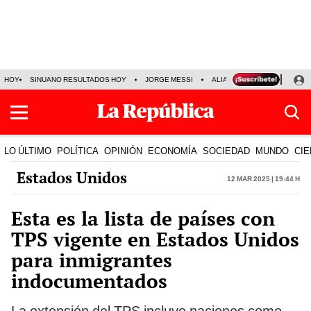
HOY
SINUANO RESULTADOS HOY
JORGE MESSI
ALIANZA LIMA VS SPORT BO
LO ÚLTIMO
POLÍTICA
OPINIÓN
ECONOMÍA
SOCIEDAD
MUNDO
CIE
Estados Unidos
12 Mar 2025 | 19:44 h
Esta es la lista de países con
TPS vigente en Estados Unidos
para inmigrantes
indocumentados