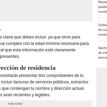
Maste
palab
nuest
Solita
o
de ca
moda.
 clave que debes incluir, ya que sirve para
demue
r que cumples con la edad mínima necesaria para
Ajedre
al que esta información esté claramente
de es
 presentes.
piezas
consi
ección de residencia
ecesitarás presentar dos comprobantes de tu
incluir facturas de servicios públicos, extractos
 que contengan tu nombre y dirección actual.
 sean recientes y legibles.