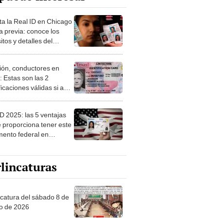
ta la Real ID en Chicago
ta previa: conoce los
itos y detalles del
so
ión, conductores en
: Estas son las 2
ficaciones válidas si aún
s tramitado el Real ID
ID 2025: las 5 ventajas
e proporciona tener este
ento federal en
os Unidos
lincaturas
ncatura del sábado 8 de
o de 2026