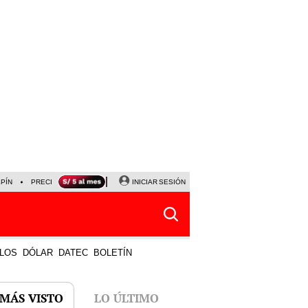
LPÍN
PRECIO DEL DÓLAR
CORTE DE LUZ
INICIAR SESIÓN
VIERNES 7 DE AGOSTO
ALBER
LOS
DÓLAR
DATEC
BOLETÍN
 MÁS VISTO
LO ÚLTIMO