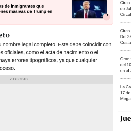
Circo
os de inmigrantes que
de Jul
iones masivas de Trump en
Círcul
Circo
eto
Del 2
Costa
tu nombre legal completo. Este debe coincidir con
 oficiales, como el acta de nacimiento o el
Gran 
aya errores tipográficos, ya que cualquier
del 10
roceso.
en el
La Ca
17 de 
Mega 
Ju