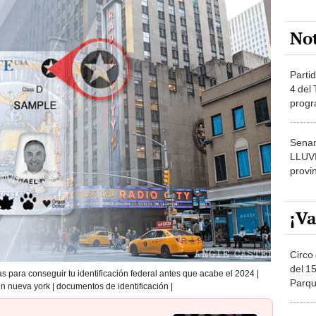
No
Partid
4 del
progr
dónde
Senam
LLUV
provi
¡Va
Circo 
del 15
s para conseguir tu identificación federal antes que acabe el 2024 |
Parqu
en nueva york | documentos de identificación |
Migue