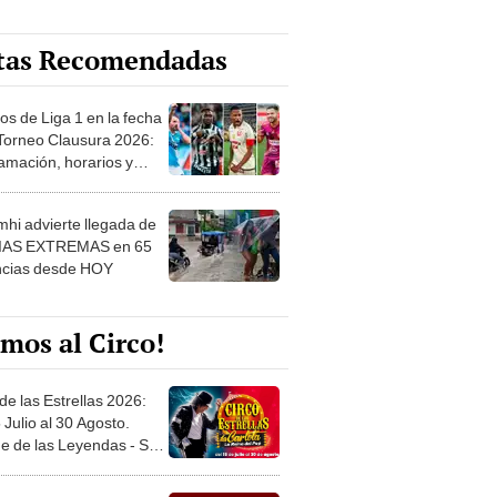
tas Recomendadas
os de Liga 1 en la fecha
 Torneo Clausura 2026:
amación, horarios y
 ver
hi advierte llegada de
IAS EXTREMAS en 65
ncias desde HOY
mos al Circo!
de las Estrellas 2026:
 Julio al 30 Agosto.
e de las Leyendas - San
l