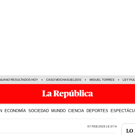
NUANO RESULTADOS HOY
CASO MOCHASUELDOS
MIGUEL TORRES
LEY PU
N
ECONOMÍA
SOCIEDAD
MUNDO
CIENCIA
DEPORTES
ESPECTÁCU
07 Feb 2025 | 8:37 h
LO