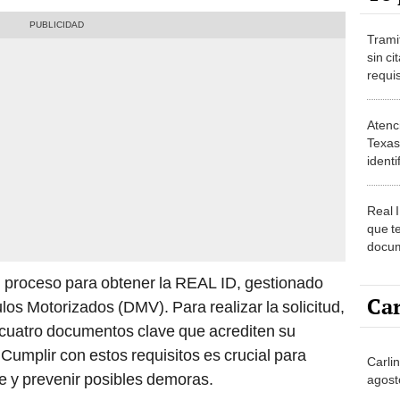
Trami
sin ci
requis
proce
Atenc
Texas
identi
no ha
Real 
que t
docum
Estad
 proceso para obtener la REAL ID, gestionado
Car
os Motorizados (DMV). Para realizar la solicitud,
 cuatro documentos clave que acrediten su
 Cumplir con estos requisitos es crucial para
Carli
te y prevenir posibles demoras.
agost