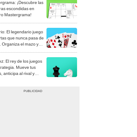
rgrama: ¡Descubre las
ras escondidas en
ro Mastergrama!
rio: El legendario juego
rtas que nunca pasa de
 Organiza el mazo y
stra tu habilidad.
z: El rey de los juegos
trategia. Mueve tus
, anticipa al rival y
gue el jaque mate.