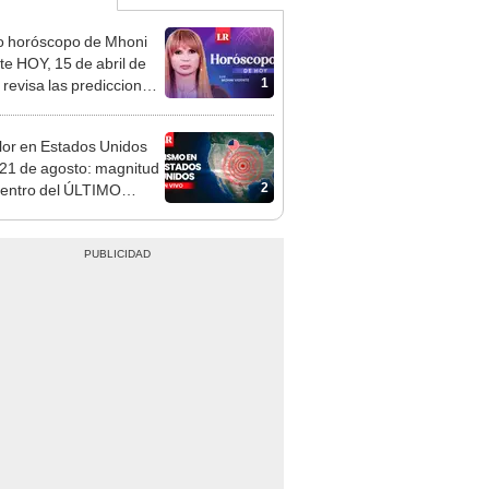
o horóscopo de Mhoni
te HOY, 15 de abril de
1
 revisa las predicciones
signo y entérate si te
a un día afortunado
or en Estados Unidos
21 de agosto: magnitud
2
centro del ÚLTIMO
O, según USGS