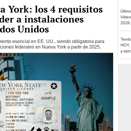
 York: los 4 requisitos
Últim
der a instalaciones
Viden
2026:
ados Unidos
de tu 
esper
Tembl
mento esencial en EE. UU., siendo obligatoria para
HOY, 
ciones federales en Nueva York a partir de 2025.
y epi
SISM