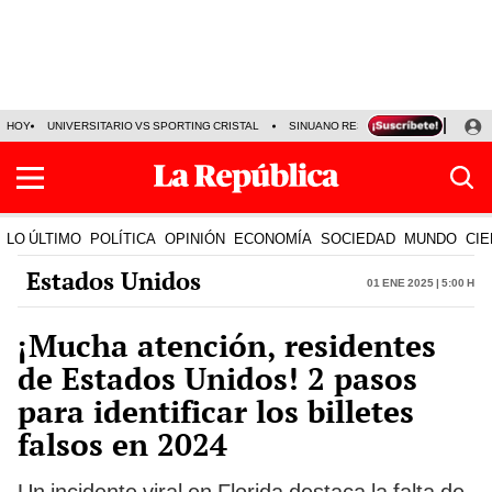
HOY
UNIVERSITARIO VS SPORTING CRISTAL
SINUANO RESULTADOS HOY
CA
LO ÚLTIMO
POLÍTICA
OPINIÓN
ECONOMÍA
SOCIEDAD
MUNDO
CIE
Estados Unidos
01 Ene 2025 | 5:00 h
¡Mucha atención, residentes
de Estados Unidos! 2 pasos
para identificar los billetes
falsos en 2024