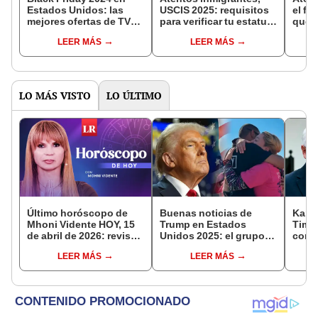
Estados Unidos: las
USCIS 2025: requisitos
el fu
mejores ofertas de TVs
para verificar tu estatus
qued
en Walmart, Costco,
en Estados Unidos en
permi
LEER MÁS
LEER MÁS
Amazon y más
línea
turis
LO MÁS VISTO
LO ÚLTIMO
Último horóscopo de
Buenas noticias de
Kamal
Mhoni Vidente HOY, 15
Trump en Estados
Tim 
de abril de 2026: revisa
Unidos 2025: el grupo
comp
las predicciones de tu
de inmigrantes que
cand
LEER MÁS
LEER MÁS
signo y entérate si te
podrá evitar la
vicep
espera un día
deportación por ley
elec
afortunado
Unid