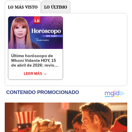
LO MÁS VISTO
LO ÚLTIMO
Último horóscopo de
Mhoni Vidente HOY, 15
de abril de 2026: revisa
las predicciones de tu
LEER MÁS
signo y entérate si te
espera un día
afortunado