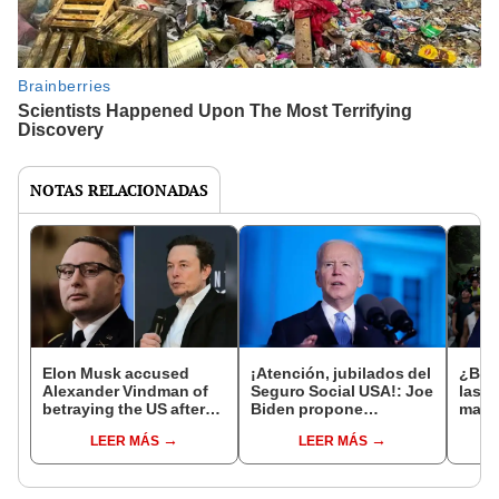
NOTAS RELACIONADAS
Elon Musk accused
¡Atención, jubilados del
¿Bide
Alexander Vindman of
Seguro Social USA!: Joe
las d
betraying the US after
Biden propone
masi
calling him a "puppet"
cobertura de
3 med
LEER MÁS
LEER MÁS
of Russia and Putin
medicamentos de
a inm
US$35.000 millones