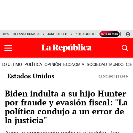
HOY
OLLANTA HUMALA
JANET TELLO
7 DE AGOSTO
TINKA RESULTADOS
LO ÚLTIMO
POLÍTICA
OPINIÓN
ECONOMÍA
SOCIEDAD
MUNDO
CIE
Estados Unidos
02 Dic 2024 | 23:09 h
Biden indulta a su hijo Hunter
por fraude y evasión fiscal: "La
política condujo a un error de
la justicia"