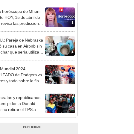
o horóscopo de Mhoni
te HOY, 15 de abril de
1
 revisa las predicciones
signo y entérate si te
a un día afortunado
U.: Pareja de Nebraska
ló su casa en Airbnb sin
2
char que sería utilizada
laboratorio de
nfetaminas
 Mundial 2024:
LTADO de Dodgers vs.
3
es y todo sobre la final
a del béisbol en
os Unidos
ratas y republicanos
ami piden a Donald
4
 no retirar el TPS a
rantes venezolanos