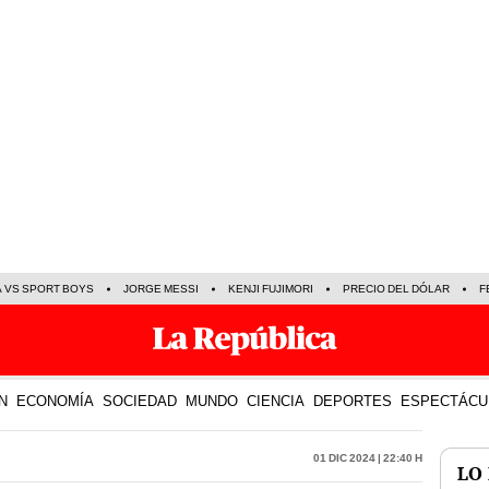
A VS SPORT BOYS
JORGE MESSI
KENJI FUJIMORI
PRECIO DEL DÓLAR
F
N
ECONOMÍA
SOCIEDAD
MUNDO
CIENCIA
DEPORTES
ESPECTÁCU
01 Dic 2024 | 22:40 h
LO