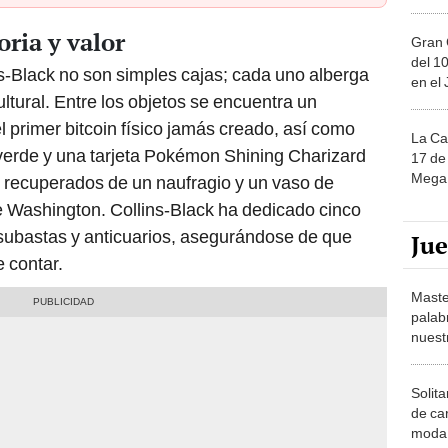
oria y valor
Gran 
del 10
s-Black no son simples cajas; cada uno alberga
en el
ultural. Entre los objetos se encuentra un
l primer bitcoin físico jamás creado, así como
La Ca
erde y una tarjeta Pokémon Shining Charizard
17 de 
Mega 
 recuperados de un naufragio y un vaso de
e Washington. Collins-Black ha dedicado cinco
 subastas y anticuarios, asegurándose de que
Ju
 contar.
Maste
palab
nuest
Solita
de ca
moda.