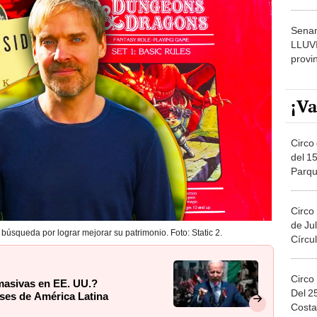
dónde
Senam
LLUV
provi
¡Va
Circo 
del 15
Parqu
Migue
Circo
de Jul
úsqueda por lograr mejorar su patrimonio. Foto: Static 2.
Círcul
Circo
asivas en EE. UU.?
Del 2
íses de América Latina
Costa