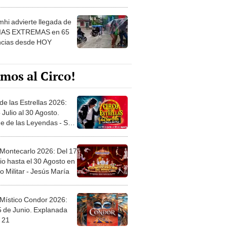
 ver
hi advierte llegada de
IAS EXTREMAS en 65
ncias desde HOY
mos al Circo!
de las Estrellas 2026:
 Julio al 30 Agosto.
e de las Leyendas - San
l
 Montecarlo 2026: Del 17
io hasta el 30 Agosto en
o Militar - Jesús María
 Místico Condor 2026:
5 de Junio. Explanada
 21