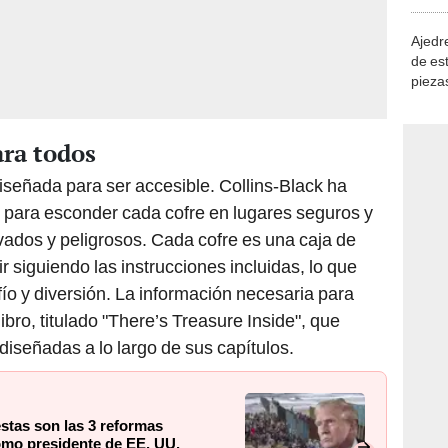
demue
Ajedre
de es
piezas
consi
ara todos
iseñada para ser accesible. Collins-Black ha
para esconder cada cofre en lugares seguros y
ivados y peligrosos. Cada cofre es una caja de
siguiendo las instrucciones incluidas, lo que
ío y diversión. La información necesaria para
ibro, titulado "There’s Treasure Inside", que
iseñadas a lo largo de sus capítulos.
estas son las 3 reformas
omo presidente de EE. UU.