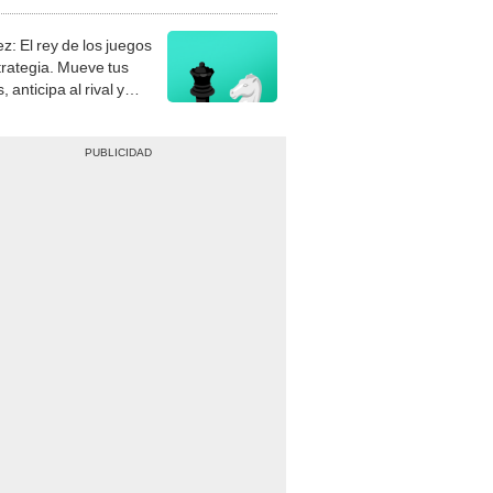
stra tu habilidad.
z: El rey de los juegos
trategia. Mueve tus
, anticipa al rival y
gue el jaque mate.