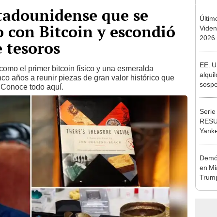
tadounidense que se
Últim
o con Bitcoin y escondió
Viden
2026:
 tesoros
de tu 
esper
EE. U
como el primer bitcoin físico y una esmeralda
alqui
co años a reunir piezas de gran valor histórico que
sospe
 Conoce todo aquí.
como 
meta
Serie
RESU
Yanke
soñad
Estad
Demóc
en Mi
Trump
inmig