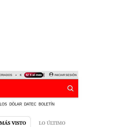
ERIADOS
KEIKO FUJIMORI
NALDY SALDAÑA
INICIAR SESIÓN
JAVIER MILEI
PARTIDOS DE
LOS
DÓLAR
DATEC
BOLETÍN
 MÁS VISTO
LO ÚLTIMO