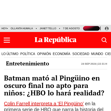
HOY
OLLANTA HUMALA
JANET TELLO
7 DE AGOSTO
TINKA RESULTADOS
LO ÚLTIMO
POLÍTICA
OPINIÓN
ECONOMÍA
SOCIEDAD
MUNDO
CIE
Entretenimiento
24 Sep 2024 | 22:31 h
Batman mató al Pingüino en
oscuro final no apto para
niños: ¿HBO lo hará realidad?
Colin Farrell interpreta a 'El Pingüino'
en la
primera serie de HBO que narra la historia del