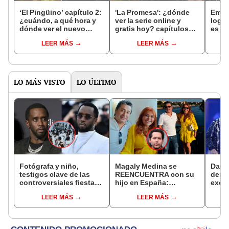
‘El Pingüino’ capítulo 2:
'La Promesa': ¿dónde
Emmy
¿cuándo, a qué hora y
ver la serie online y
logra
dónde ver el nuevo
gratis hoy? capítulos
es el
episodio de la serie con
completos en español
minis
LEER MÁS
LEER MÁS
Colin Farrell?
LO MÁS VISTO
LO ÚLTIMO
Fotógrafa y niño,
Magaly Medina se
Dadd
testigos clave de las
REENCUENTRA con su
dema
controversiales fiestas
hijo en España:
exes
de P. Diddy: nuevos
“Siempre valdrá la pena
millo
LEER MÁS
LEER MÁS
detalles salen a la luz
cruzar el océano”
profu
conf