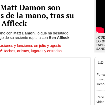
y Matt Damon son
 de la mano, tras su
 Affleck
mano con
Matt Damon
, lo que ha desatado
¿QUÉ
go de su reciente ruptura con
Ben Affleck
.
LO Q
ESPI
aciones y funciones en julio y agosto
SAN
 fechas, artistas, lugares y entradas
LO
Ferra
muy c
lucha
desat
socia
Paco 
video