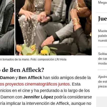
Mega 
Ju
Maste
palab
nuest
Solita
de ca
n tomados de la mano. Foto: composición LR/ Hola
moda.
de Ben Affleck?
demue
Ajedre
 Damon
y
Ben Affleck
han sido amigos desde la
de es
os proyectos cinematográficos juntos
. Esta
piezas
nicios en el cine y ha perdurado a lo largo de los
consi
de Damon con
Jennifer López
podría considerarse
ría implicar la intervención de Affleck, aunque no