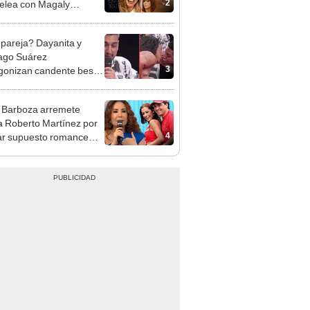
2
pelea con Magaly
a: "No lo entenderían"
pareja? Dayanita y
ago Suárez
3
gonizan candente beso
sus rupturas amorosas
 Barboza arremete
a Roberto Martínez por
4
ar supuesto romance
arissa Riquelme:
ién lo hizo conmigo"