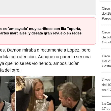
Circo 
del 15
Parqu
Migue
s es 'ampayado' muy cariñoso con Ilia Topuria,
Circo
artes marciales, y desata gran revuelo en redes
de Jul
Círcul
ones, Damon miraba directamente a López, pero
Circo
ándola con atención. Aunque no parecía ser una
Del 2
 ya que no se les vio riendo, ambos lucían
Costa
a del otro.
Gran 
del 10
en el
La Ca
17 de 