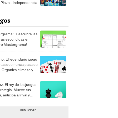
Plaza - Independencia
egos
rgrama: ¡Descubre las
ras escondidas en
ro Mastergrama!
rio: El legendario juego
rtas que nunca pasa de
 Organiza el mazo y
stra tu habilidad.
z: El rey de los juegos
trategia. Mueve tus
, anticipa al rival y
gue el jaque mate.