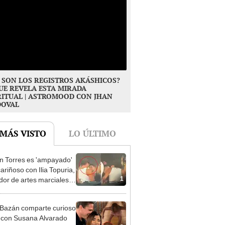
 SON LOS REGISTROS AKÁSHICOS?
UE REVELA ESTA MIRADA
RITUAL | ASTROMOOD CON JHAN
DOVAL
 MÁS VISTO
LO ÚLTIMO
n Torres es 'ampayado'
ariñoso con Ilia Topuria,
1
dor de artes marciales, y
a gran revuelo en redes
les
Bazán comparte curioso
 con Susana Alvarado