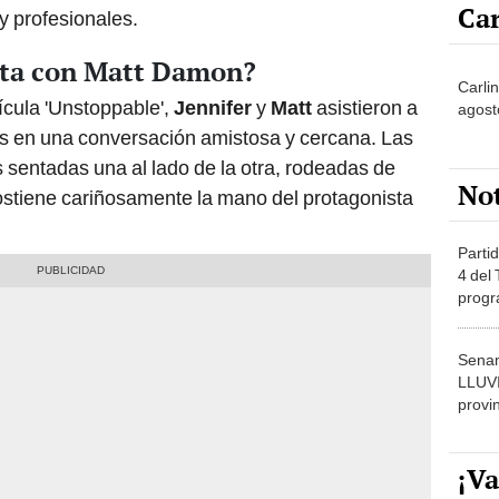
Car
y profesionales.
ista con Matt Damon?
Carlin
ícula 'Unstoppable',
Jennifer
y
Matt
asistieron a
agost
os en una conversación amistosa y cercana. Las
s sentadas una al lado de la otra, rodeadas de
No
ostiene cariñosamente la mano del protagonista
Partid
4 del
progr
dónde
Senam
LLUV
provi
¡Va