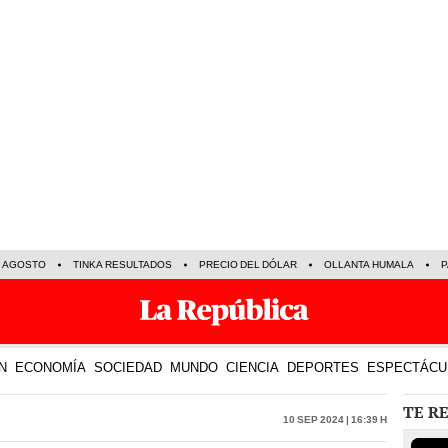
E AGOSTO
TINKA RESULTADOS
PRECIO DEL DÓLAR
OLLANTA HUMALA
P
N
ECONOMÍA
SOCIEDAD
MUNDO
CIENCIA
DEPORTES
ESPECTÁCU
TE R
10 Sep 2024 | 16:39 h