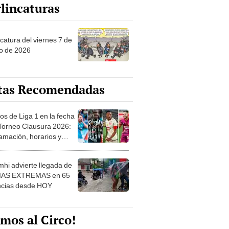
lincaturas
catura del viernes 7 de
o de 2026
tas Recomendadas
os de Liga 1 en la fecha
 Torneo Clausura 2026:
amación, horarios y
 ver
hi advierte llegada de
IAS EXTREMAS en 65
ncias desde HOY
mos al Circo!