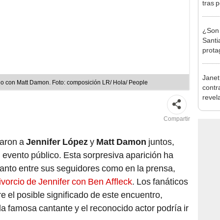
tras 
Medin
¿Son 
Santi
prota
tras 
Janet
o con Matt Damon. Foto: composición LR/ Hola/ People
contr
revel
con L
"Tamb
Compartir
raron a
Jennifer López
y
Matt Damon
juntos,
evento público. Esta sorpresiva aparición ha
anto entre sus seguidores como en la prensa,
divorcio de Jennifer con Ben Affleck
. Los fanáticos
el posible significado de este encuentro,
 la famosa cantante y el reconocido actor podría ir