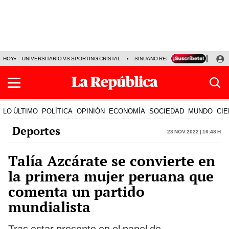
HOY
UNIVERSITARIO VS SPORTING CRISTAL
SINUANO RESULTADOS HOY
CA
LO ÚLTIMO
POLÍTICA
OPINIÓN
ECONOMÍA
SOCIEDAD
MUNDO
CIE
Deportes
23 Nov 2022 | 16:48 h
Talía Azcárate se convierte en
la primera mujer peruana que
comenta un partido
mundialista