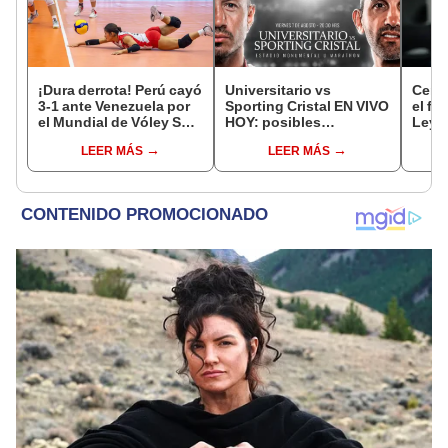
¡Dura derrota! Perú cayó
Universitario vs
Cenai
3-1 ante Venezuela por
Sporting Cristal EN VIVO
el fi
el Mundial de Vóley Sub
HOY: posibles
Leyva
17
alineaciones,
pero 
LEER MÁS
LEER MÁS
pronóstico, hora y canal
no, e
dónde ver partido por el
Torneo Clausura 2026