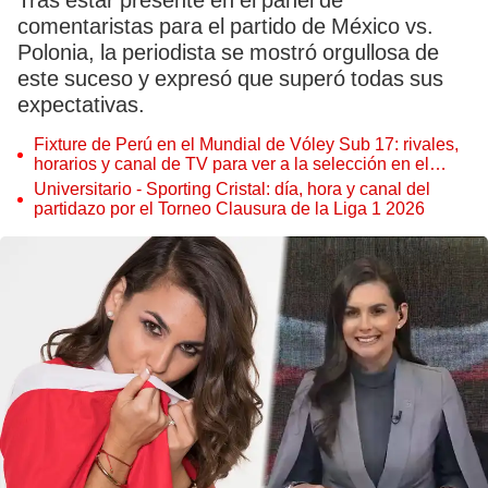
Tras estar presente en el panel de
comentaristas para el partido de México vs.
Polonia, la periodista se mostró orgullosa de
este suceso y expresó que superó todas sus
expectativas.
Fixture de Perú en el Mundial de Vóley Sub 17: rivales,
horarios y canal de TV para ver a la selección en el
torneo
Universitario - Sporting Cristal: día, hora y canal del
partidazo por el Torneo Clausura de la Liga 1 2026