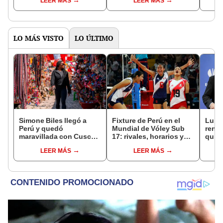
LEER MÁS
LEER MÁS
fichar ya habría llegado
MX 2025
para c
a acuerdo con Chivas
LO MÁS VISTO
LO ÚLTIMO
Simone Biles llegó a
Fixture de Perú en el
Luis 
Perú y quedó
Mundial de Vóley Sub
renun
maravillada con Cusco:
17: rivales, horarios y
quien
"Estoy encantada con
canal de TV para ver a la
funci
LEER MÁS
LEER MÁS
lo hermoso que es este
selección en el torneo
en M
país"