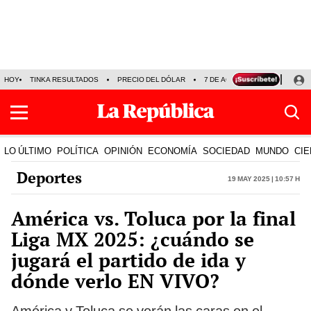
HOY
TINKA RESULTADOS
PRECIO DEL DÓLAR
7 DE AGOSTO
OLLANTA H
LO ÚLTIMO
POLÍTICA
OPINIÓN
ECONOMÍA
SOCIEDAD
MUNDO
CIE
Deportes
19 May 2025 | 10:57 h
América vs. Toluca por la final
Liga MX 2025: ¿cuándo se
jugará el partido de ida y
dónde verlo EN VIVO?