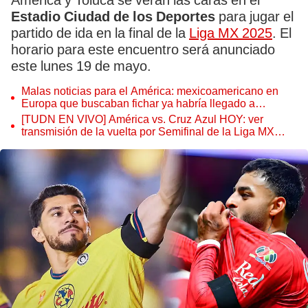
América y Toluca se verán las caras en el
Estadio Ciudad de los Deportes
para jugar el
partido de ida en la final de la
Liga MX 2025
. El
horario para este encuentro será anunciado
este lunes 19 de mayo.
Malas noticias para el América: mexicoamericano en
Europa que buscaban fichar ya habría llegado a
acuerdo con Chivas
[TUDN EN VIVO] América vs. Cruz Azul HOY: ver
transmisión de la vuelta por Semifinal de la Liga MX
2025