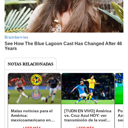
NOTAS RELACIONADAS
Malas noticias para el
[TUDN EN VIVO] América
Posib
América:
vs. Cruz Azul HOY: ver
Azul 
mexicoamericano en
transmisión de la vuelta
semif
Europa que buscaban
por Semifinal de la Liga
el 11