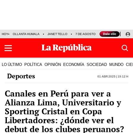
HOY
OLLANTA HUMALA
JANET TELLO
7 DE AGOSTO
TINKA RESULTADOS
LO ÚLTIMO
POLÍTICA
OPINIÓN
ECONOMÍA
SOCIEDAD
MUNDO
CIE
Deportes
01 Abr 2025 | 19:12 h
Canales en Perú para ver a
Alianza Lima, Universitario y
Sporting Cristal en Copa
Libertadores: ¿dónde ver el
debut de los clubes peruanos?