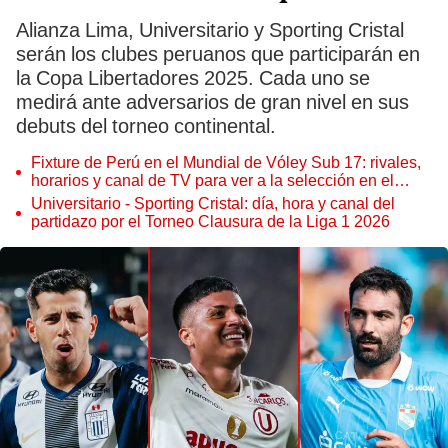
Alianza Lima, Universitario y Sporting Cristal
serán los clubes peruanos que participarán en
la Copa Libertadores 2025. Cada uno se
medirá ante adversarios de gran nivel en sus
debuts del torneo continental.
Fixture de Perú en el Mundial de Vóley Sub 17: rivales,
horarios y canal de TV para ver a la selección en el
torneo
Universitario - Sporting Cristal: día, hora y canal del
partidazo por el Torneo Clausura de la Liga 1 2026