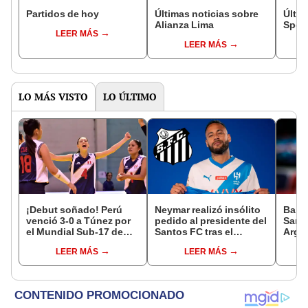
Partidos de hoy
Últimas noticias sobre
Últim
Alianza Lima
Sport
LEER MÁS
LEER MÁS
LO MÁS VISTO
LO ÚLTIMO
¡Debut soñado! Perú
Neymar realizó insólito
Balea
venció 3-0 a Túnez por
pedido al presidente del
San 
el Mundial Sub-17 de
Santos FC tras el
Argen
Vóley 2026
descenso en el
relá
LEER MÁS
LEER MÁS
Brasileirao
hospi
dete