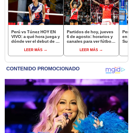
Perú vs Túnez HOY EN
Partidos de hoy, jueves
Perú 
VIVO: a qué hora juega y
6 de agosto: horarios y
en su
dónde ver el debut de la
canales para ver fútbol
Suda
selección en el Mundial
EN VIVO
Masc
LEER MÁS
LEER MÁS
Sub 17 de Vóley 2026