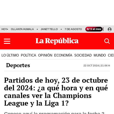
HOY
OLLANTA HUMALA
JANET TELLO
7 DE AGOSTO
TINKA RESULTADOS
LO ÚLTIMO
POLÍTICA
OPINIÓN
ECONOMÍA
SOCIEDAD
MUNDO
CIE
Deportes
22 Oct 2024 | 21:06 h
Partidos de hoy, 23 de octubre
del 2024: ¿a qué hora y en qué
canales ver la Champions
League y la Liga 1?