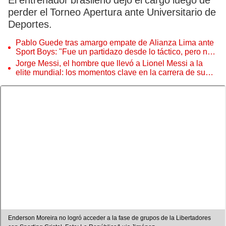
El entrenador brasileño dejó el cargo luego de
perder el Torneo Apertura ante Universitario de
Deportes.
Pablo Guede tras amargo empate de Alianza Lima ante
Sport Boys: "Fue un partidazo desde lo táctico, pero no
jugamos bien"
Jorge Messi, el hombre que llevó a Lionel Messi a la
elite mundial: los momentos clave en la carrera de su
hijo
Enderson Moreira no logró acceder a la fase de grupos de la Libertadores