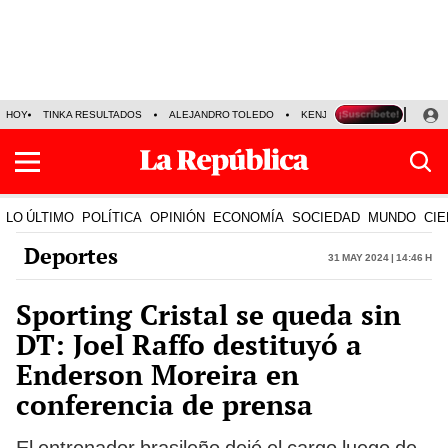
HOY
TINKA RESULTADOS
ALEJANDRO TOLEDO
KENJI FUJIMORI
PRECIO
LO ÚLTIMO
POLÍTICA
OPINIÓN
ECONOMÍA
SOCIEDAD
MUNDO
CIE
Deportes
31 May 2024 | 14:46 h
Sporting Cristal se queda sin
DT: Joel Raffo destituyó a
Enderson Moreira en
conferencia de prensa