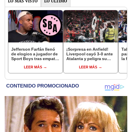
LO MÁS VISTO
LO ÚLTIMO
Jefferson Farfán llenó
¡Sorpresa en Anfield!
Tabla
de elogios a jugador de
Liverpool cayó 3-0 ante
parti
Sport Boys tras empate
Atalanta y peligra su
la fe
ante Alianza Lima:
clasificación a
Claus
LEER MÁS
LEER MÁS
"Ojalá puedas volver
semifinales de Europa
del 
pronto a tu casa"
League