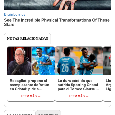
NOTAS RELACIONADAS
Rebagliati propone al
La dura pérdida que
Llegó
reemplazante de Yotún
sufriría Sporting Cristal
Argen
en Cristal: pide a
para el Torneo Clausura
Liga 
futbolista de la
tras propuestas del
millo
LEER MÁS
LEER MÁS
selección peruana
exterior