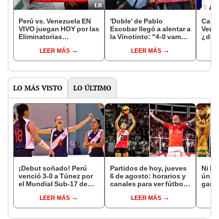
Perú vs. Venezuela EN
'Doble' de Pablo
Canal
VIVO juegan HOY por las
Escobar llegó a alentar a
Vene
Eliminatorias
la Vinotinto: "4-0 vamos
¿dón
Sudamericanas 2026
a ganar"
GRAT
LEER MÁS
LEER MÁS
Elimi
LO MÁS VISTO
LO ÚLTIMO
¡Debut soñado! Perú
Partidos de hoy, jueves
Ni Me
venció 3-0 a Túnez por
6 de agosto: horarios y
único
el Mundial Sub-17 de
canales para ver fútbol
ganó
Vóley 2026
EN VIVO
Cham
LEER MÁS
LEER MÁS
Liber
Oro