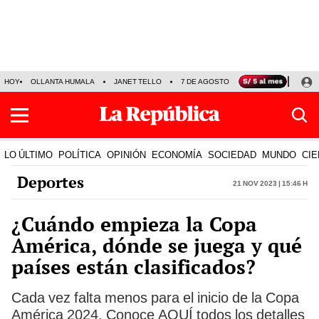
HOY
OLLANTA HUMALA
JANET TELLO
7 DE AGOSTO
TINKA RESULTADOS
LO ÚLTIMO
POLÍTICA
OPINIÓN
ECONOMÍA
SOCIEDAD
MUNDO
CIE
Deportes
21 Nov 2023 | 15:46 h
¿Cuándo empieza la Copa
América, dónde se juega y qué
países están clasificados?
Cada vez falta menos para el inicio de la Copa
América 2024. Conoce AQUÍ todos los detalles