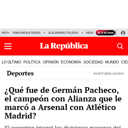
HOY
TINKA RESULTADOS
ALEJANDRO TOLEDO
KENJI FUJIMORI
PRECIO
LO ÚLTIMO
POLÍTICA
OPINIÓN
ECONOMÍA
SOCIEDAD
MUNDO
CIE
Deportes
03 Oct 2022 | 13:02 h
¿Qué fue de Germán Pacheco,
el campeón con Alianza que le
marcó a Arsenal con Atlético
Madrid?