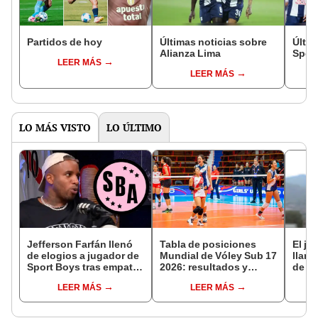
Partidos de hoy
Últimas noticias sobre
Últim
Alianza Lima
Sport
LEER MÁS
LEER MÁS
LO MÁS VISTO
LO ÚLTIMO
Jefferson Farfán llenó
Tabla de posiciones
El ju
de elogios a jugador de
Mundial de Vóley Sub 17
llama
Sport Boys tras empate
2026: resultados y
de Al
ante Alianza Lima:
partidos de Perú en fase
‘Che
LEER MÁS
LEER MÁS
"Ojalá puedas volver
de grupos
llega
pronto a tu casa"