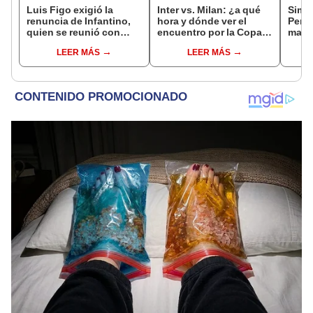
Luis Figo exigió la
Inter vs. Milan: ¿a qué
Simon
renuncia de Infantino,
hora y dónde ver el
Perú
quien se reunió con
encuentro por la Copa
mara
funcionarios de la FIFA
Italia 2022?
"Est
LEER MÁS
LEER MÁS
en Marruecos
lo he
país"