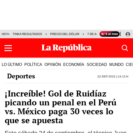
HOY
TINKA RESULTADOS
PRECIO DEL DÓLAR
7 DE AGOSTO
OLLANTA H
LO ÚLTIMO
POLÍTICA
OPINIÓN
ECONOMÍA
SOCIEDAD
MUNDO
CIE
Deportes
22 Sep 2022 | 14:13 h
¡Increíble! Gol de Ruidíaz
picando un penal en el Perú
vs. México paga 30 veces lo
que se apuesta