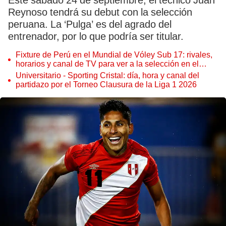
Este sábado 24 de septiembre, el técnico Juan
Reynoso tendrá su debut con la selección
peruana. La ‘Pulga’ es del agrado del
entrenador, por lo que podría ser titular.
Fixture de Perú en el Mundial de Vóley Sub 17: rivales,
horarios y canal de TV para ver a la selección en el
torneo
Universitario - Sporting Cristal: día, hora y canal del
partidazo por el Torneo Clausura de la Liga 1 2026