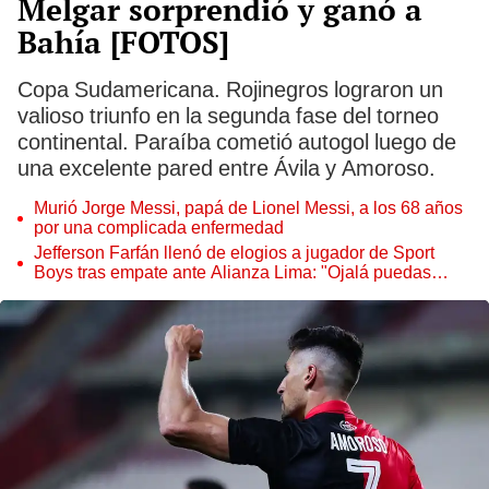
Melgar sorprendió y ganó a
Bahía [FOTOS]
Copa Sudamericana. Rojinegros lograron un
valioso triunfo en la segunda fase del torneo
continental. Paraíba cometió autogol luego de
una excelente pared entre Ávila y Amoroso.
Murió Jorge Messi, papá de Lionel Messi, a los 68 años
por una complicada enfermedad
Jefferson Farfán llenó de elogios a jugador de Sport
Boys tras empate ante Alianza Lima: "Ojalá puedas
volver pronto a tu casa"