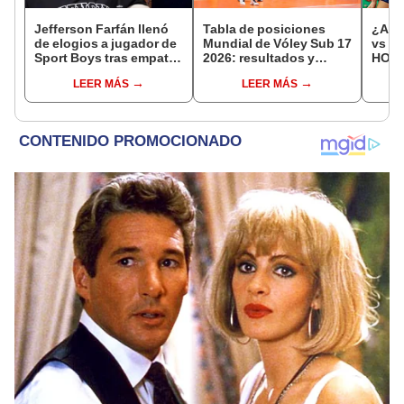
Jefferson Farfán llenó
Tabla de posiciones
¿A qu
de elogios a jugador de
Mundial de Vóley Sub 17
vs Fi
Sport Boys tras empate
2026: resultados y
HOY p
ante Alianza Lima:
partidos de Perú en fase
17 de
LEER MÁS
LEER MÁS
"Ojalá puedas volver
de grupos
pronto a tu casa"