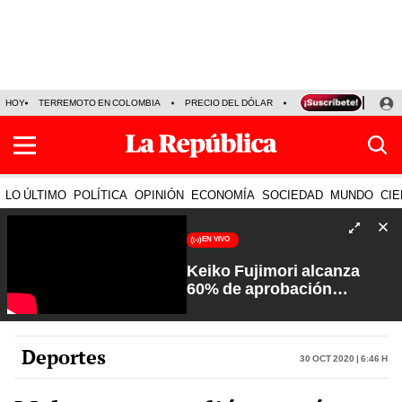
HOY
TERREMOTO EN COLOMBIA
PRECIO DEL DÓLAR
KEIKO FUJIMORI
P
LO ÚLTIMO
POLÍTICA
OPINIÓN
ECONOMÍA
SOCIEDAD
MUNDO
CIE
EN VIVO
Keiko Fujimori alcanza
60% de aprobación
ciudadana | Sin Guion con
Rosa María Palacios
Deportes
30 Oct 2020 | 6:46 h