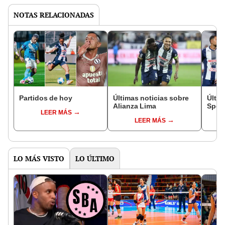
NOTAS RELACIONADAS
Partidos de hoy
Últimas noticias sobre
Últim
Alianza Lima
Sport
LEER MÁS
LEER MÁS
LO MÁS VISTO
LO ÚLTIMO