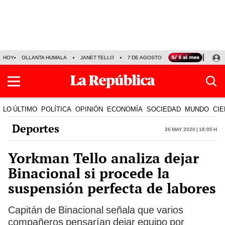
HOY
OLLANTA HUMALA
JANET TELLO
7 DE AGOSTO
TINKA RESULTADOS
LO ÚLTIMO
POLÍTICA
OPINIÓN
ECONOMÍA
SOCIEDAD
MUNDO
CIE
Deportes
26 May 2020 | 18:05 h
Yorkman Tello analiza dejar
Binacional si procede la
suspensión perfecta de labores
Capitán de Binacional señala que varios
compañeros pensarían dejar equipo por