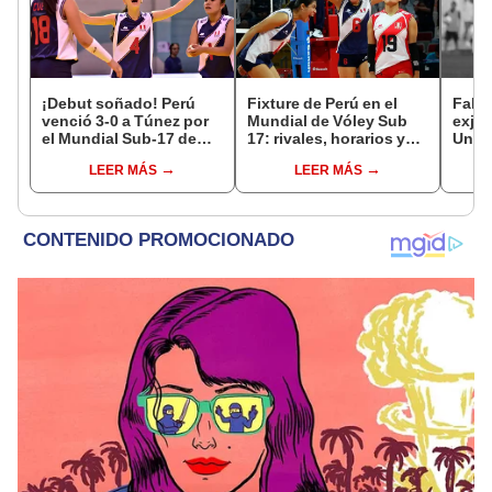
¡Debut soñado! Perú
Fixture de Perú en el
Falle
venció 3-0 a Túnez por
Mundial de Vóley Sub
exju
el Mundial Sub-17 de
17: rivales, horarios y
Unive
Vóley 2026
canal de TV para ver a la
con J
LEER MÁS
LEER MÁS
selección en el torneo
paro 