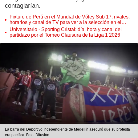
contagiarían.
Fixture de Perú en el Mundial de Vóley Sub 17: rivales,
horarios y canal de TV para ver a la selección en el
torneo
Universitario - Sporting Cristal: día, hora y canal del
partidazo por el Torneo Clausura de la Liga 1 2026
La barra del Deportivo Independiente de Medellín aseguró que su protesta
era pacífica. Foto: Difusión.