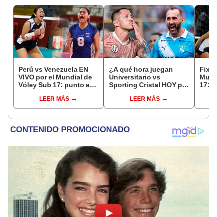
Perú vs Venezuela EN
¿A qué hora juegan
Fixtu
VIVO por el Mundial de
Universitario vs
Mund
Vóley Sub 17: punto a
Sporting Cristal HOY por
17: r
punto del partido
el Torneo Clausura de la
canal
LEER MÁS
LEER MÁS
Liga 1 2026?
selec