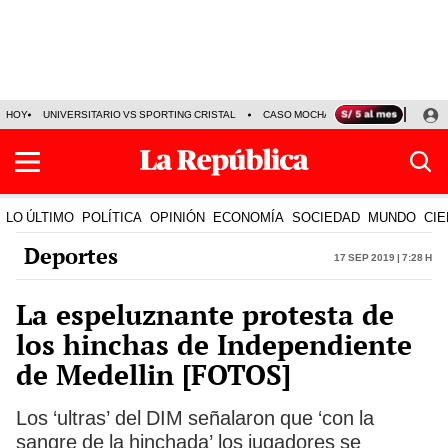
HOY
UNIVERSITARIO VS SPORTING CRISTAL
CASO MOCHASUELDOS
MIGUEL
LO ÚLTIMO
POLÍTICA
OPINIÓN
ECONOMÍA
SOCIEDAD
MUNDO
CIE
Deportes
17 Sep 2019 | 7:28 h
La espeluznante protesta de
los hinchas de Independiente
de Medellin [FOTOS]
Los ‘ultras’ del DIM señalaron que ‘con la
sangre de la hinchada’ los jugadores se