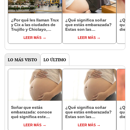
¿Por qué les llaman Trux
¿Qué significa soñar
¿Qué 
y Cix a las ciudades de
que estás embarazada?
que s
Trujillo y Chiclayo,
Estas son las
dien
respectivamente?
interpretaciones más
Inter
LEER MÁS
LEER MÁS
comunes
psico
expl
LO MÁS VISTO
LO ÚLTIMO
Soñar que estás
¿Qué significa soñar
¿Qué 
embarazada: conoce
que estás embarazada?
que s
qué significa este
Estas son las
dient
interesante sueño
interpretaciones más
pres
LEER MÁS
LEER MÁS
comunes