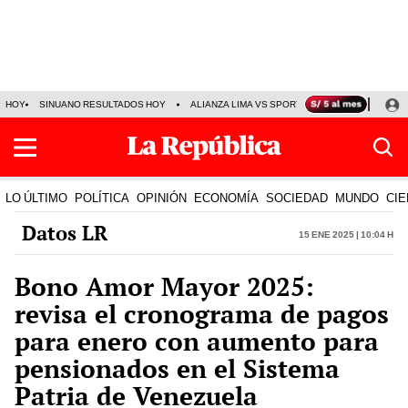
HOY
SINUANO RESULTADOS HOY
ALIANZA LIMA VS SPORT BOYS
JORGE MES
LO ÚLTIMO
POLÍTICA
OPINIÓN
ECONOMÍA
SOCIEDAD
MUNDO
CIE
Datos LR
15 Ene 2025 | 10:04 h
Bono Amor Mayor 2025:
revisa el cronograma de pagos
para enero con aumento para
pensionados en el Sistema
Patria de Venezuela