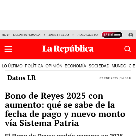
HOY
OLLANTA HUMALA
JANET TELLO
7 DE AGOSTO
TINKA RESULTADOS
LO ÚLTIMO
POLÍTICA
OPINIÓN
ECONOMÍA
SOCIEDAD
MUNDO
CIE
Datos LR
07 Ene 2025 | 14:06 h
Bono de Reyes 2025 con
aumento: qué se sabe de la
fecha de pago y nuevo monto
vía Sistema Patria