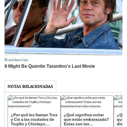
NOTAS RELACIONADAS
¿Por qué les llaman Trux
¿Qué significa soñar
¿Qué 
y Cix a las ciudades de
que estás embarazada?
que s
Trujillo y Chiclayo,
Estas son las
dien