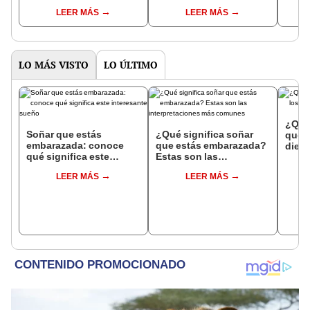
respectivamente?
interpretaciones más
Inter
LEER MÁS
LEER MÁS
comunes
psico
expl
LO MÁS VISTO
LO ÚLTIMO
¿Qué 
Soñar que estás
¿Qué significa soñar
que s
embarazada: conoce
que estás embarazada?
dient
qué significa este
Estas son las
pres
interesante sueño
interpretaciones más
LEER MÁS
LEER MÁS
comunes