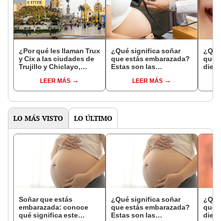
¿Por qué les llaman Trux
¿Qué significa soñar
¿Qué 
y Cix a las ciudades de
que estás embarazada?
que s
Trujillo y Chiclayo,
Estas son las
dien
respectivamente?
interpretaciones más
Inter
LEER MÁS
LEER MÁS
comunes
psico
expl
LO MÁS VISTO
LO ÚLTIMO
Soñar que estás
¿Qué significa soñar
¿Qué 
embarazada: conoce
que estás embarazada?
que s
qué significa este
Estas son las
dient