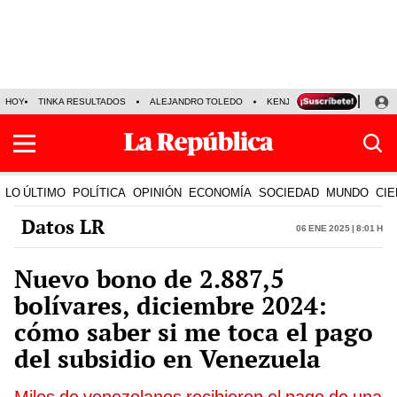
HOY
TINKA RESULTADOS
ALEJANDRO TOLEDO
KENJI FUJIMORI
PRECIO
LO ÚLTIMO
POLÍTICA
OPINIÓN
ECONOMÍA
SOCIEDAD
MUNDO
CIE
Datos LR
06 Ene 2025 | 8:01 h
Nuevo bono de 2.887,5
bolívares, diciembre 2024:
cómo saber si me toca el pago
del subsidio en Venezuela