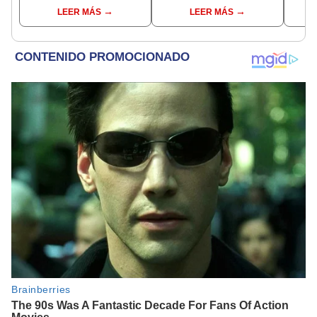
interesante sueño
interpretaciones más
pres
LEER MÁS
LEER MÁS
comunes