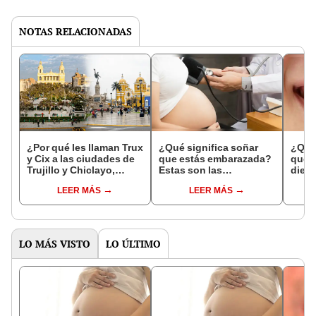
NOTAS RELACIONADAS
¿Por qué les llaman Trux
¿Qué significa soñar
¿Qué 
y Cix a las ciudades de
que estás embarazada?
que s
Trujillo y Chiclayo,
Estas son las
dien
respectivamente?
interpretaciones más
Inter
LEER MÁS
LEER MÁS
comunes
psico
expl
LO MÁS VISTO
LO ÚLTIMO