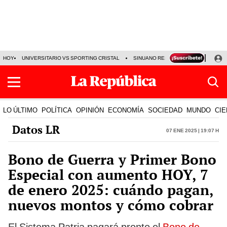
HOY
UNIVERSITARIO VS SPORTING CRISTAL
SINUANO RESULTADOS HOY
CA
LO ÚLTIMO
POLÍTICA
OPINIÓN
ECONOMÍA
SOCIEDAD
MUNDO
CIE
Datos LR
07 Ene 2025 | 19:07 h
Bono de Guerra y Primer Bono
Especial con aumento HOY, 7
de enero 2025: cuándo pagan,
nuevos montos y cómo cobrar