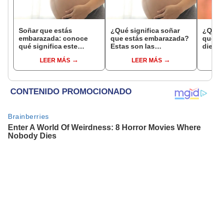
Soñar que estás
¿Qué significa soñar
¿Qué 
embarazada: conoce
que estás embarazada?
que s
qué significa este
Estas son las
dient
interesante sueño
interpretaciones más
pres
LEER MÁS
LEER MÁS
comunes