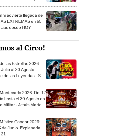
 ver
hi advierte llegada de
IAS EXTREMAS en 65
ncias desde HOY
mos al Circo!
de las Estrellas 2026:
 Julio al 30 Agosto.
e de las Leyendas - San
l
 Montecarlo 2026: Del 17
io hasta el 30 Agosto en
o Militar - Jesús María
 Místico Condor 2026:
5 de Junio. Explanada
 21