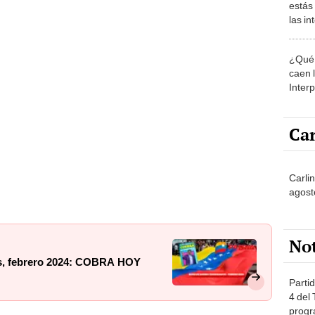
estás
las i
comu
¿Qué 
caen 
Inter
y pos
Car
Carlin
agost
No
s, febrero 2024: COBRA HOY
Partid
4 del
progr