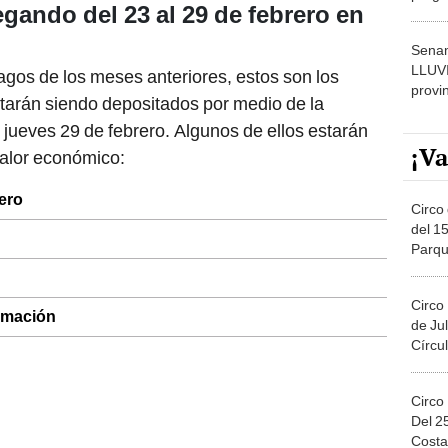
gando del 23 al 29 de febrero en
dónde
Senam
LLUV
gos de los meses anteriores, estos son los
provi
starán siendo depositados por medio de la
 jueves 29 de febrero. Algunos de ellos estarán
¡Va
alor económico:
ero
Circo 
del 15
Parqu
Migue
Circo
rmación
de Jul
Círcul
Circo
Del 2
Costa