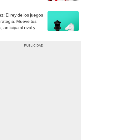
stra tu habilidad.
z: El rey de los juegos
trategia. Mueve tus
, anticipa al rival y
gue el jaque mate.