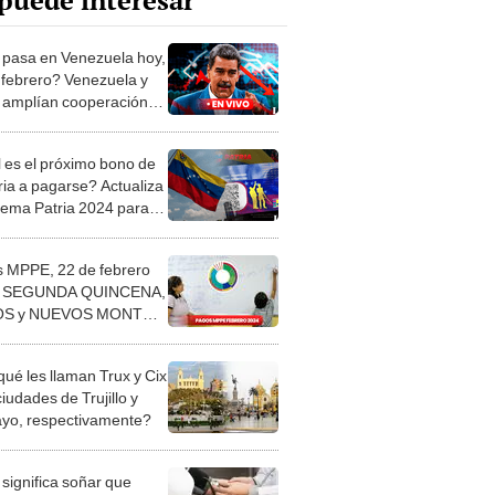
puede interesar
pasa en Venezuela hoy,
 febrero? Venezuela y
 amplían cooperación
lera
 es el próximo bono de
ria a pagarse? Actualiza
stema Patria 2024 para
rlo
 MPPE, 22 de febrero
: SEGUNDA QUINCENA,
S y NUEVOS MONTOS
inisterio de Educación
qué les llaman Trux y Cix
ciudades de Trujillo y
ayo, respectivamente?
significa soñar que