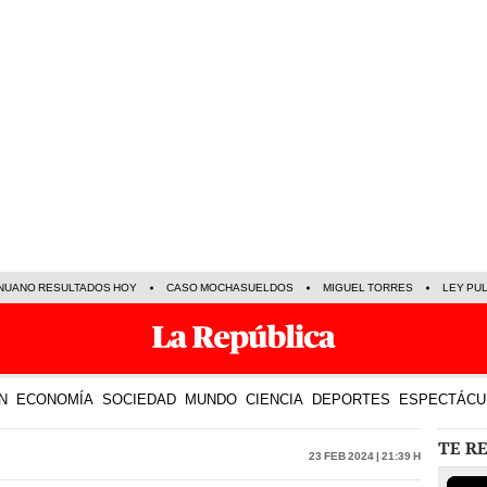
NUANO RESULTADOS HOY
CASO MOCHASUELDOS
MIGUEL TORRES
LEY PU
N
ECONOMÍA
SOCIEDAD
MUNDO
CIENCIA
DEPORTES
ESPECTÁCU
TE R
23 Feb 2024 | 21:39 h