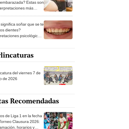
 embarazada? Estas son
nterpretaciones más
nes
significa soñar que se te
los dientes?
pretaciones psicológicas
ibles explicaciones
lincaturas
catura del viernes 7 de
o de 2026
tas Recomendadas
os de Liga 1 en la fecha
 Torneo Clausura 2026:
amación, horarios y