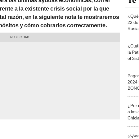
Te 
nará las últimas ayudas económicas, con el
ente a la existente crisis social por la que
¿Qué 
 tal razón, en la siguiente nota te mostraremos
22 de
epósitos y cómo cobrarlos correctamente.
Rusia
petro
¿Cuál
la Pat
el Si
cobra
Pagos
2024
BONO
del M
¿Por 
a las 
Chicl
¿Qué 