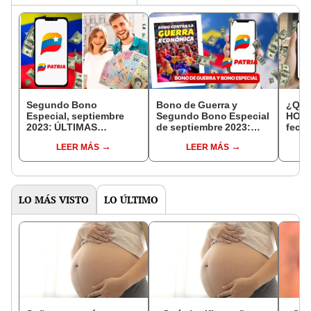
Segundo Bono
Bono de Guerra y
¿Qué
Especial, septiembre
Segundo Bono Especial
HOY?
2023: ÚLTIMAS
de septiembre 2023:
fech
NOTICIAS del pago y de
fechas de pago, montos
ofici
LEER MÁS
LEER MÁS
cuánto será el monto
y últimas noticias
2023
LO MÁS VISTO
LO ÚLTIMO