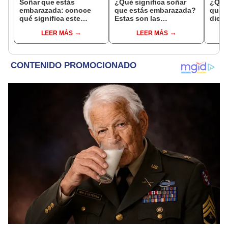
Soñar que estás
¿Qué significa soñar
¿Qué 
embarazada: conoce
que estás embarazada?
que s
qué significa este
Estas son las
dient
interesante sueño
interpretaciones más
pres
LEER MÁS
LEER MÁS
comunes