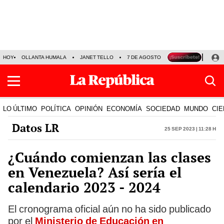
HOY
OLLANTA HUMALA
JANET TELLO
7 DE AGOSTO
TINKA RESULTADOS
LO ÚLTIMO
POLÍTICA
OPINIÓN
ECONOMÍA
SOCIEDAD
MUNDO
CIE
Datos LR
25 Sep 2023 | 11:28 h
¿Cuándo comienzan las clases
en Venezuela? Así sería el
calendario 2023 - 2024
El cronograma oficial aún no ha sido publicado
por el
Ministerio de Educación en