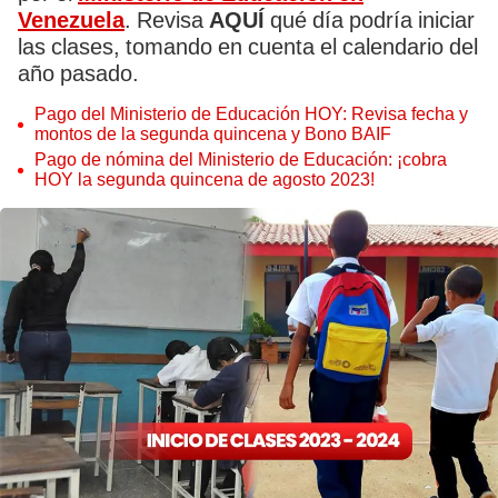
Venezuela
. Revisa
AQUÍ
qué día podría iniciar
las clases, tomando en cuenta el calendario del
año pasado.
Pago del Ministerio de Educación HOY: Revisa fecha y
montos de la segunda quincena y Bono BAIF
Pago de nómina del Ministerio de Educación: ¡cobra
HOY la segunda quincena de agosto 2023!