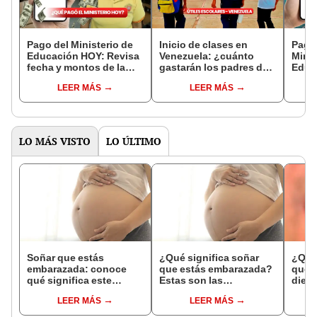
Pago del Ministerio de
Inicio de clases en
Pago
Educación HOY: Revisa
Venezuela: ¿cuánto
Minis
fecha y montos de la
gastarán los padres de
Educ
segunda quincena y
familia en útiles
la s
LEER MÁS
LEER MÁS
Bono BAIF
escolares?
agos
LO MÁS VISTO
LO ÚLTIMO
Soñar que estás
¿Qué significa soñar
¿Qué 
embarazada: conoce
que estás embarazada?
que s
qué significa este
Estas son las
dient
interesante sueño
interpretaciones más
pres
LEER MÁS
LEER MÁS
comunes