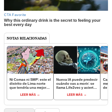
NOTAS RELACIONADAS
Ni Comas ni SMP: este el
Nueva IA puede predecir
Carab
distrito de Lima norte
cuándo vas a morir: se
mejor
que tendría una mejor
llama Life2vec y acierta
de es
economía a futuro,
en un 80%
Norte
LEER MÁS
LEER MÁS
según IA