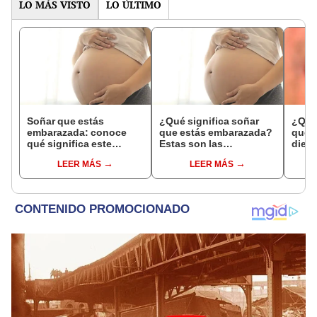
LO MÁS VISTO
LO ÚLTIMO
Soñar que estás
¿Qué significa soñar
¿Qué 
embarazada: conoce
que estás embarazada?
que s
qué significa este
Estas son las
dient
interesante sueño
interpretaciones más
pres
LEER MÁS
LEER MÁS
comunes