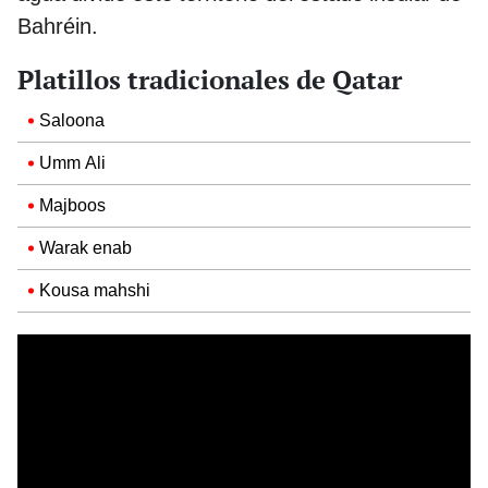
Bahréin.
Platillos tradicionales de Qatar
Saloona
Umm Ali
Majboos
Warak enab
Kousa mahshi