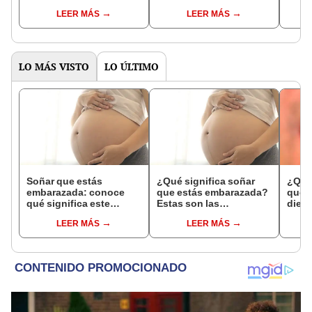
campeones del mundo
Arsenal truncó su
en el
LEER MÁS
LEER MÁS
carrera?
LO MÁS VISTO
LO ÚLTIMO
Soñar que estás
¿Qué significa soñar
¿Qué 
embarazada: conoce
que estás embarazada?
que s
qué significa este
Estas son las
dient
interesante sueño
interpretaciones más
pres
LEER MÁS
LEER MÁS
comunes