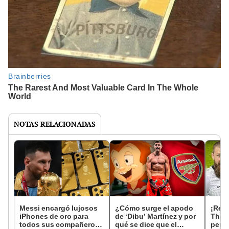
NOTAS RELACIONADAS
Messi encargó lujosos
¿Cómo surge el apodo
¡Red
iPhones de oro para
de ‘Dibu’ Martínez y por
The B
todos sus compañeros
qué se dice que el
penal