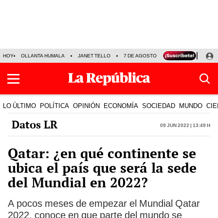
HOY
OLLANTA HUMALA
JANET TELLO
7 DE AGOSTO
TINKA RESULTADOS
LO ÚLTIMO
POLÍTICA
OPINIÓN
ECONOMÍA
SOCIEDAD
MUNDO
CIE
Datos LR
09 Jun 2022 | 13:49 h
Qatar: ¿en qué continente se
ubica el país que será la sede
del Mundial en 2022?
A pocos meses de empezar el Mundial Qatar
2022, conoce en que parte del mundo se