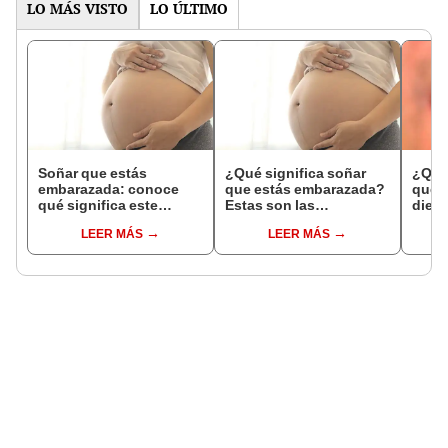
LO MÁS VISTO
LO ÚLTIMO
Soñar que estás
¿Qué significa soñar
¿Qué 
embarazada: conoce
que estás embarazada?
que s
qué significa este
Estas son las
dient
interesante sueño
interpretaciones más
pres
LEER MÁS
LEER MÁS
comunes