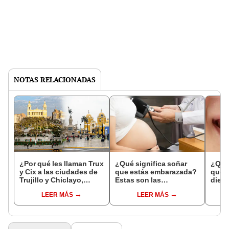
NOTAS RELACIONADAS
¿Por qué les llaman Trux
¿Qué significa soñar
¿Qué 
y Cix a las ciudades de
que estás embarazada?
que s
Trujillo y Chiclayo,
Estas son las
dien
respectivamente?
interpretaciones más
Inter
LEER MÁS
LEER MÁS
comunes
psico
expl