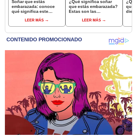
Soñar que estás
¿Qué significa soñar
¿Qué 
embarazada: conoce
que estás embarazada?
que s
qué significa este
Estas son las
dient
interesante sueño
interpretaciones más
pres
LEER MÁS
LEER MÁS
comunes