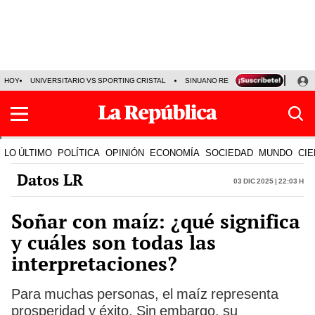
HOY
UNIVERSITARIO VS SPORTING CRISTAL
SINUANO RESULTADOS HOY
CA
LO ÚLTIMO
POLÍTICA
OPINIÓN
ECONOMÍA
SOCIEDAD
MUNDO
CIE
Datos LR
03 Dic 2025 | 22:03 h
Soñar con maíz: ¿qué significa
y cuáles son todas las
interpretaciones?
Para muchas personas, el maíz representa
prosperidad y éxito. Sin embargo, su