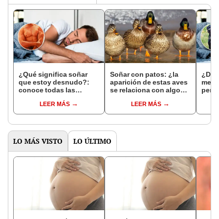
¿Qué significa soñar
Soñar con patos: ¿la
¿Deb
que estoy desnudo?:
aparición de estas aves
me t
conoce todas las
se relaciona con algo
perr
interpretaciones
positivo?
LEER MÁS
LEER MÁS
LO MÁS VISTO
LO ÚLTIMO