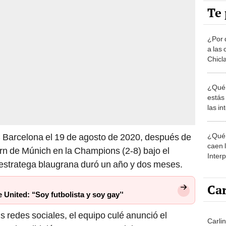
Te 
¿Por 
a las 
Chicl
¿Qué 
estás
las i
comu
¿Qué 
 Barcelona el 19 de agosto de 2020, después de
caen 
yern de Múnich en la Champions (2-8) bajo el
Inter
stratega blaugrana duró un año y dos meses.
y pos
Car
 United: ‘‘Soy futbolista y soy gay’'
 redes sociales, el equipo culé anunció el
Carli
 quien dirigió 67 encuentros y deja entre su
de ag