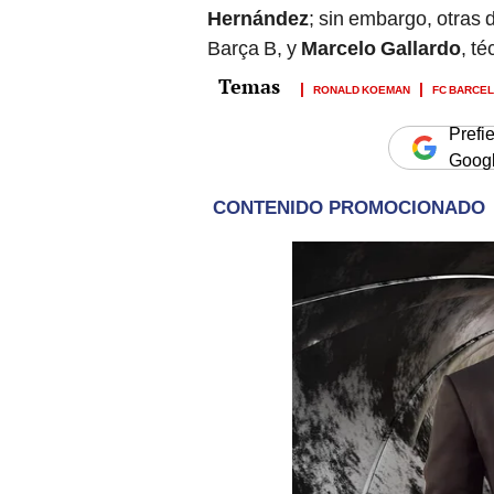
Barça B, y
Marcelo Gallardo
, té
RONALD KOEMAN
FC BARCE
Prefi
Goog