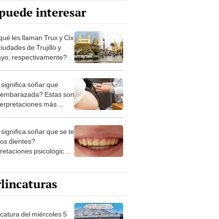
puede interesar
qué les llaman Trux y Cix
ciudades de Trujillo y
ayo, respectivamente?
significa soñar que
 embarazada? Estas son
nterpretaciones más
nes
significa soñar que se te
los dientes?
pretaciones psicológicas
ibles explicaciones
lincaturas
ncatura del miércoles 5
osto de 2026