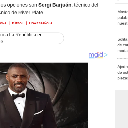
Maste
cnico de River Plate.
palab
LONA
FÚTBOL
LIGA ESPAÑOLA
nuest
ero a La República en
Solita
le
de ca
moda.
demue
Ajedre
de es
piezas
consi