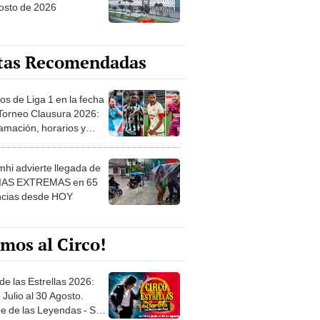
tas Recomendadas
os de Liga 1 en la fecha
 Torneo Clausura 2026:
amación, horarios y
 ver
hi advierte llegada de
IAS EXTREMAS en 65
ncias desde HOY
mos al Circo!
de las Estrellas 2026:
 Julio al 30 Agosto.
e de las Leyendas - San
l