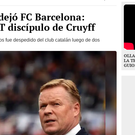
ejó FC Barcelona:
T discípulo de Cruyff
os fue despedido del club catalán luego de dos
OLLA
LA T
GUIO