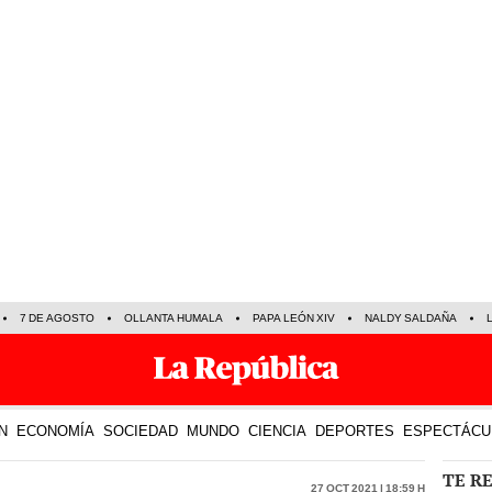
7 DE AGOSTO
OLLANTA HUMALA
PAPA LEÓN XIV
NALDY SALDAÑA
N
ECONOMÍA
SOCIEDAD
MUNDO
CIENCIA
DEPORTES
ESPECTÁCU
TE R
27 Oct 2021 | 18:59 h