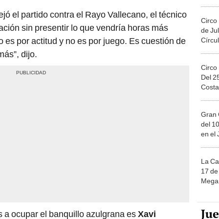
jó el partido contra el Rayo Vallecano, el técnico
Circo
ción sin presentir lo que vendría horas más
de Jul
o es por actitud y no es por juego. Es cuestión de
Círcul
ás”, dijo.
Circo
Del 2
Costa
Gran 
del 10
en el
La Ca
17 de 
Mega 
Ju
s a ocupar el banquillo azulgrana es
Xavi
 dos opciones son
Sergi Barjuán
, técnico del