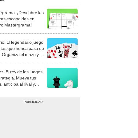
rgrama: ¡Descubre las
ras escondidas en
ro Mastergrama!
rio: El legendario juego
rtas que nunca pasa de
 Organiza el mazo y
stra tu habilidad.
z: El rey de los juegos
trategia. Mueve tus
, anticipa al rival y
gue el jaque mate.