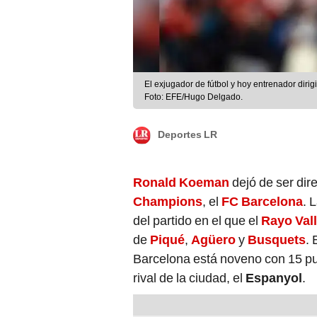
El exjugador de fútbol y hoy entrenador diri
Foto: EFE/Hugo Delgado.
Deportes LR
Ronald Koeman
dejó de ser dir
Champions
, el
FC Barcelona
. 
del partido en el que el
Rayo Val
de
Piqué
,
Agüero
y
Busquets
.
Barcelona está noveno con 15 pun
rival de la ciudad, el
Espanyol
.