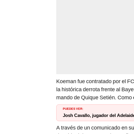
Koeman fue contratado por el FC
la histórica derrota frente al Ba
mando de Quique Setién. Como e
PUEDES VER:
Josh Cavallo, jugador del Adelaide
A través de un comunicado en sus
despido del estratega de 58 años,