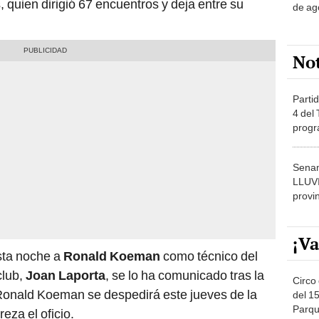
No
Partid
4 del
progr
dónde
Senam
LLUV
provi
¡Va
sta noche a
Ronald Koeman
como técnico del
club,
Joan Laporta
, se lo ha comunicado tras la
Circo 
 Ronald Koeman se despedirá este jueves de la
del 15
Parqu
reza el oficio.
Migue