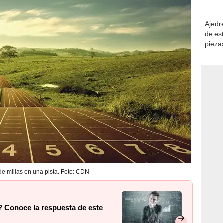
demue
Ajedre
de es
piezas
consi
e millas en una pista. Foto: CDN
? Conoce la respuesta de este