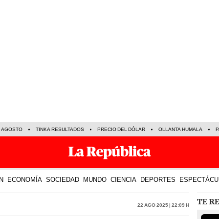
E AGOSTO
TINKA RESULTADOS
PRECIO DEL DÓLAR
OLLANTA HUMALA
P
N
ECONOMÍA
SOCIEDAD
MUNDO
CIENCIA
DEPORTES
ESPECTÁCU
TE R
22 Ago 2025 | 22:09 h