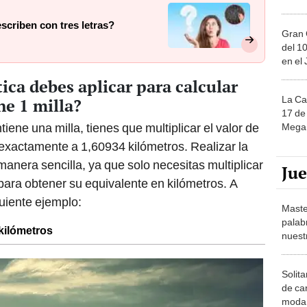
scriben con tres letras?
Gran 
del 10
en el
ca debes aplicar para calcular
La Ca
ne 1 milla?
17 de 
iene una milla, tienes que multiplicar el valor de
Mega 
 exactamente a 1,60934 kilómetros. Realizar la
anera sencilla, ya que solo necesitas multiplicar
Ju
para obtener su equivalente en kilómetros. A
guiente ejemplo:
Maste
palab
 kilómetros
nuest
Solita
de ca
moda.