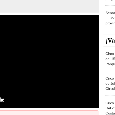
dónde
Senam
LLUV
provi
¡Va
Circo 
del 15
Parqu
Migue
Circo
de Jul
Círcul
Circo
Del 2
Costa