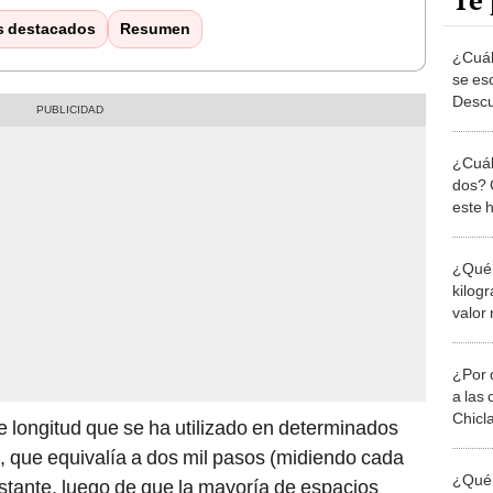
Te 
s destacados
Resumen
¿Cuál
se esc
Descu
¿Cuál
dos? 
este h
¿Qué 
kilog
valor
¿Por 
a las 
Chicl
 longitud que se ha utilizado en determinados
a, que equivalía a dos mil pasos (midiendo cada
¿Qué 
stante, luego de que la mayoría de espacios