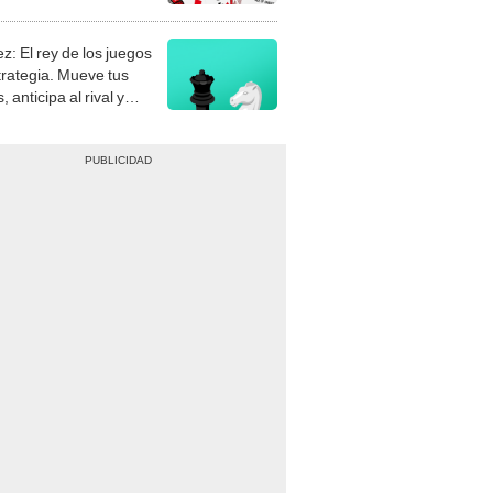
stra tu habilidad.
z: El rey de los juegos
trategia. Mueve tus
, anticipa al rival y
gue el jaque mate.