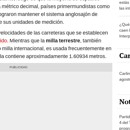
estás
a métrico decimal, países primermundistas como
las i
ograron mantener el sistema anglosajón de
comu
tre sus unidades de medición.
¿Qué 
caen 
 velocidades de las carreteras que se establecen
Inter
ido
. Mientras que la
milla terrestre
, también
y pos
o milla internacional, es usada frecuentemente en
Car
la contiene aproximadamente 1.60934 metros.
Carli
agost
No
Partid
4 del
progr