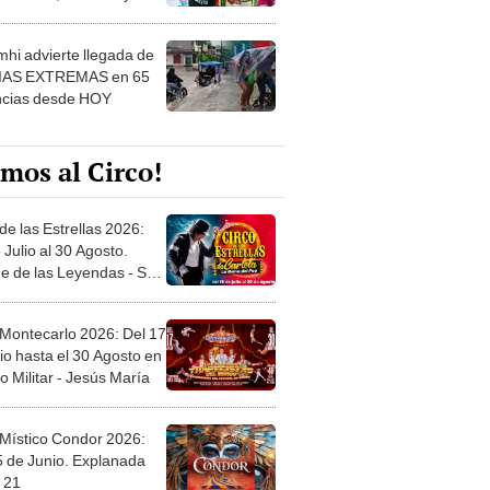
 ver
hi advierte llegada de
IAS EXTREMAS en 65
ncias desde HOY
mos al Circo!
de las Estrellas 2026:
 Julio al 30 Agosto.
e de las Leyendas - San
l
 Montecarlo 2026: Del 17
io hasta el 30 Agosto en
o Militar - Jesús María
 Místico Condor 2026:
5 de Junio. Explanada
 21