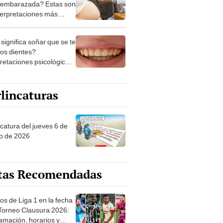
 embarazada? Estas son
nterpretaciones más
nes
significa soñar que se te
los dientes?
pretaciones psicológicas
ibles explicaciones
lincaturas
ncatura del jueves 6 de
o de 2026
tas Recomendadas
os de Liga 1 en la fecha
 Torneo Clausura 2026:
amación, horarios y