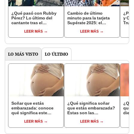
¿Qué pasó con Rubby
Cambio de último
¿Por 
Pérez? Lo último del
minuto para la tarjeta
y Cix
cantante tras el
Supérate 2025: el
Truji
derrumbe de la
Gobierno sorprendió a
resp
LEER MÁS
LEER MÁS
discoteca Jet Set
los beneficiarios con
una importante
modificación
LO MÁS VISTO
LO ÚLTIMO
Soñar que estás
¿Qué significa soñar
¿Qué 
embarazada: conoce
que estás embarazada?
que s
qué significa este
Estas son las
dient
interesante sueño
interpretaciones más
pres
LEER MÁS
LEER MÁS
comunes