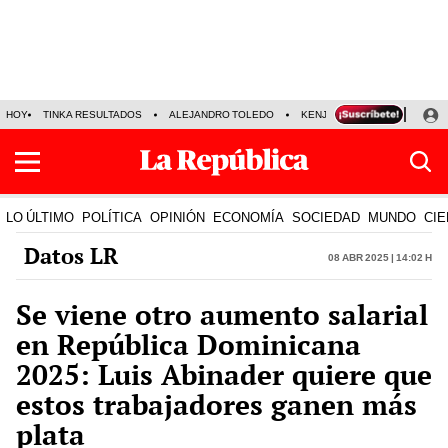
HOY
TINKA RESULTADOS
ALEJANDRO TOLEDO
KENJI FUJIMORI
PRECIO
LO ÚLTIMO
POLÍTICA
OPINIÓN
ECONOMÍA
SOCIEDAD
MUNDO
CIE
Datos LR
08 Abr 2025 | 14:02 h
Se viene otro aumento salarial
en República Dominicana
2025: Luis Abinader quiere que
estos trabajadores ganen más
plata