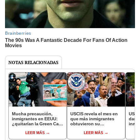
NOTAS RELACIONADAS
Mucha precaución,
USCIS revela el mes en
USCI
inmigrantes en EEUU:
que más inmigrantes
dan m
¿quitarían la Green Card
obtuvieron su
inmi
a quienes participen en
ciudadanía americana
contr
LEER MÁS
LEER MÁS
protestas callejeras?
en Estados Unidos
ingre
grupo