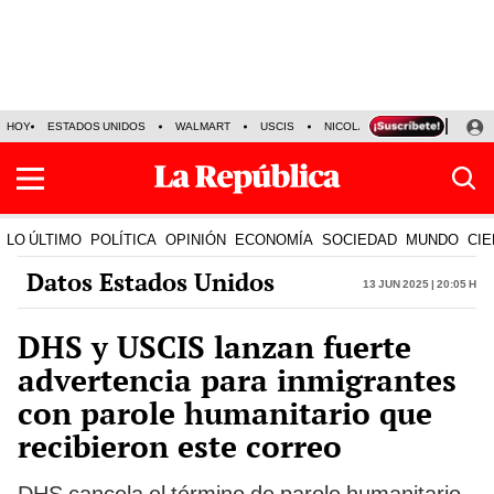
HOY
ESTADOS UNIDOS
WALMART
USCIS
NICOLÁS MADURO
P-8 PO
LO ÚLTIMO
POLÍTICA
OPINIÓN
ECONOMÍA
SOCIEDAD
MUNDO
CIE
Datos Estados Unidos
13 Jun 2025 | 20:05 h
DHS y USCIS lanzan fuerte
advertencia para inmigrantes
con parole humanitario que
recibieron este correo