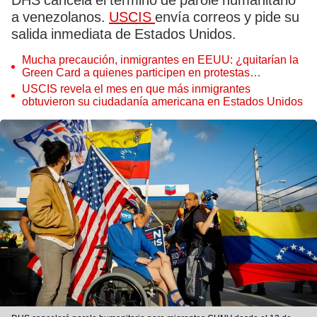
DHS cancela el término de parole humanitario
a venezolanos.
USCIS
envía correos y pide su
salida inmediata de Estados Unidos.
Mucha precaución, inmigrantes en EEUU: ¿quitarían la
Green Card a quienes participen en protestas
callejeras?
USCIS revela el mes en que más inmigrantes
obtuvieron su ciudadanía americana en Estados Unidos