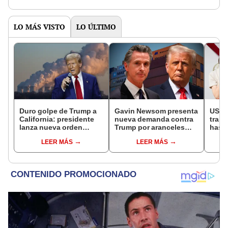
LO MÁS VISTO
LO ÚLTIMO
Duro golpe de Trump a
Gavin Newsom presenta
USCI
California: presidente
nueva demanda contra
traba
lanza nueva orden
Trump por aranceles
hasta
ejecutiva que amenaza
que afectan gravemente
regul
LEER MÁS
LEER MÁS
las leyes ambientales
a la economía de
migra
del estado
California