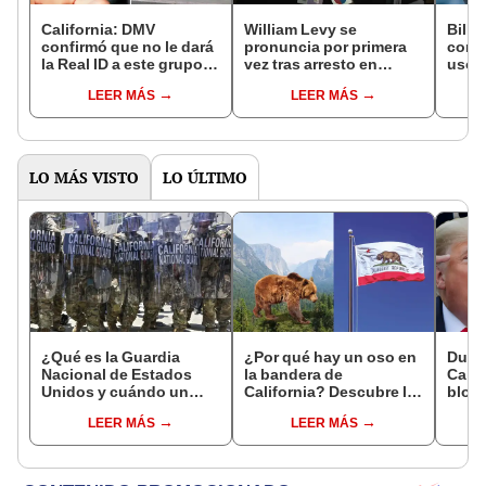
California: DMV
William Levy se
Bill 
confirmó que no le dará
pronuncia por primera
conv
la Real ID a este grupo
vez tras arresto en
uso d
de personas bajo
Florida: ''Me meten en
artif
LEER MÁS
LEER MÁS
ninguna circunstancia
medio y el que terminó
forma
siendo esposado fui yo''
"Faci
las o
LO MÁS VISTO
LO ÚLTIMO
¿Qué es la Guardia
¿Por qué hay un oso en
Duro
Nacional de Estados
la bandera de
Calif
Unidos y cuándo un
California? Descubre la
bloqu
presidente puede
historia tras sus
ambie
LEER MÁS
LEER MÁS
desplegarla?
símbolos cuando
prohí
pertenecía a México y
gasol
no a EEUU