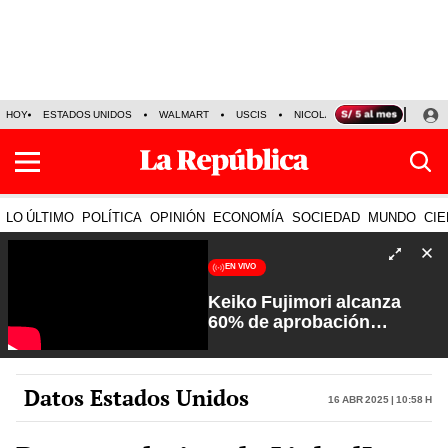
HOY
ESTADOS UNIDOS
WALMART
USCIS
NICOLÁS MADURO
P-8 PO
LO ÚLTIMO
POLÍTICA
OPINIÓN
ECONOMÍA
SOCIEDAD
MUNDO
CIE
EN VIVO
Keiko Fujimori alcanza
60% de aprobación
ciudadana | Sin Guion con
Rosa María Palacios
Datos Estados Unidos
16 Abr 2025 | 10:58 h