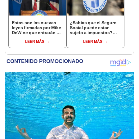
Estas son las nuevas
¿Sabías que el Seguro
leyes firmadas por Mike
Social puede estar
DeWine que entrarán en
sujeto a impuestos?
vigor en Ohio este 9 de
Descubre cómo afecta
LEER MÁS
LEER MÁS
abril
tus beneficios en EEUU