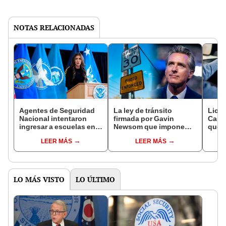
NOTAS RELACIONADAS
Agentes de Seguridad
La ley de tránsito
Licen
Nacional intentaron
firmada por Gavin
Calif
ingresar a escuelas en
Newsom que impone
que d
Los Ángeles para
fuertes multas a
cond
LEER MÁS
LEER MÁS
buscar estudiantes
conductores en
cump
California
requi
LO MÁS VISTO
LO ÚLTIMO