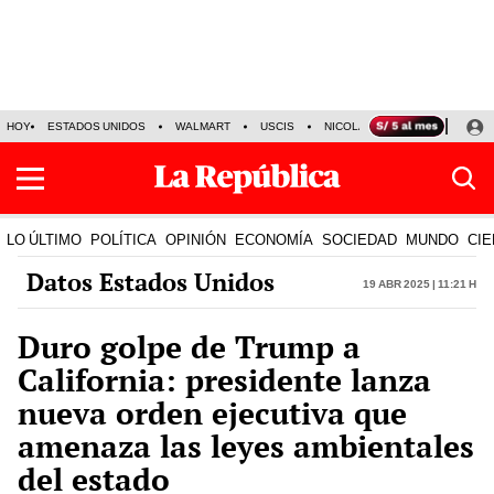
HOY
ESTADOS UNIDOS
WALMART
USCIS
NICOLÁS MADURO
P-8 PO
LO ÚLTIMO
POLÍTICA
OPINIÓN
ECONOMÍA
SOCIEDAD
MUNDO
CIE
Datos Estados Unidos
19 Abr 2025 | 11:21 h
Duro golpe de Trump a
California: presidente lanza
nueva orden ejecutiva que
amenaza las leyes ambientales
del estado