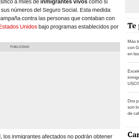
asificó a miles de
inmigrantes vivos
como si
 sus números del Seguro Social. Esta medida
 campaña contra las personas que contaban con
Te 
Estados Unidos
bajo programas establecidos por
Más t
con G
en la
expul
Estad
Excel
inmig
USCIS
que c
Kong 
Dos p
2027
son l
de ca
Estad
Car
l
, los inmigrantes afectados no podrán obtener