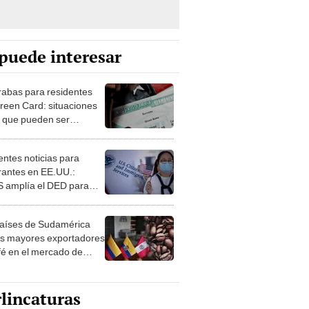
puede interesar
rabas para residentes
reen Card: situaciones
s que pueden ser
sados al reingresar a
os Unidos
entes noticias para
rantes en EE.UU.:
 amplía el DED para
iudadanos de Hong
sigan trabajando hasta
aíses de Sudamérica
os mayores exportadores
fé en el mercado de
os Unidos, según OEC
lincaturas