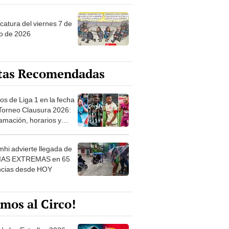
catura del viernes 7 de
o de 2026
tas Recomendadas
os de Liga 1 en la fecha
 Torneo Clausura 2026:
amación, horarios y
 ver
hi advierte llegada de
IAS EXTREMAS en 65
ncias desde HOY
mos al Circo!