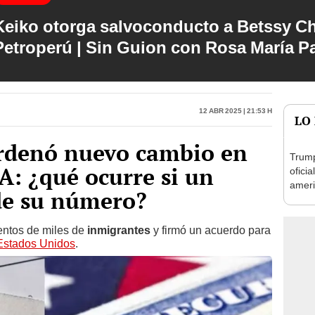
Keiko otorga salvoconducto a Betssy C
Petroperú | Sin Guion con Rosa María P
12 Abr 2025 | 21:53 h
LO
rdenó nuevo cambio en
Trump
A: ¿qué ocurre si un
oficia
ameri
de su número?
inmig
trami
ientos de miles de
inmigrantes
y firmó un acuerdo para
Estados Unidos
.