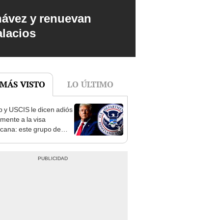
hávez y renuevan
alacios
 MÁS VISTO
LO ÚLTIMO
 y USCIS le dicen adiós
lmente a la visa
1
cana: este grupo de
rantes no podrán
tarla para siempre