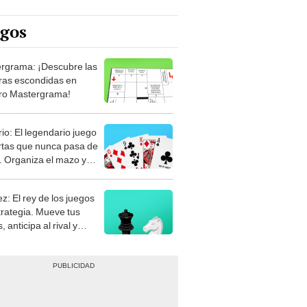
egos
rgrama: ¡Descubre las
ras escondidas en
ro Mastergrama!
rio: El legendario juego
rtas que nunca pasa de
 Organiza el mazo y
stra tu habilidad.
z: El rey de los juegos
trategia. Mueve tus
, anticipa al rival y
gue el jaque mate.