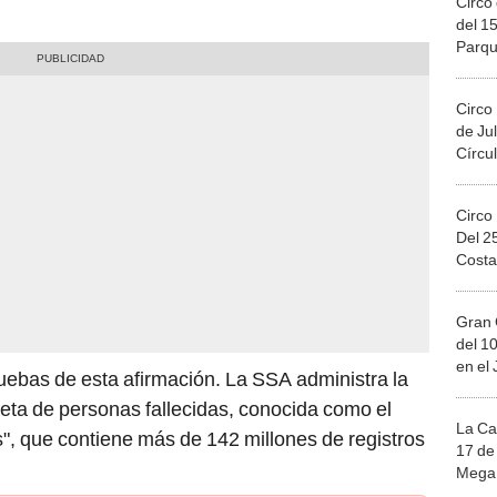
Circo 
del 15
Parqu
Migue
Circo
de Jul
Círcul
Circo
Del 2
Costa
Gran 
del 10
en el
uebas de esta afirmación. La SSA administra la
eta de personas fallecidas, conocida como el
La Ca
", que contiene más de 142 millones de registros
17 de 
Mega 