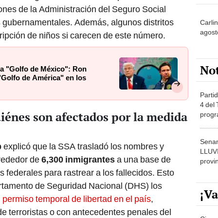
ones de la Administración del Seguro Social
ios gubernamentales. Además, algunos distritos
Carlin
agost
cripción de niños si carecen de este número.
No
a "Golfo de México": Ron
"Golfo de América" en los
Partid
4 del
iénes son afectados por la medida
progr
dónde
Senam
p
explicó que la SSA trasladó los nombres y
LLUV
lrededor de
6,300 inmigrantes
a una base de
provi
s federales para rastrear a los fallecidos. Esto
rtamento de Seguridad Nacional (DHS) los
¡Va
 permiso temporal de libertad en el país
,
a de terroristas o con antecedentes penales del