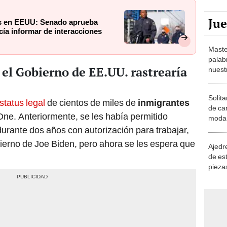
Ju
es en EEUU: Senado aprueba
icía informar de interacciones
Maste
palab
el Gobierno de EE.UU. rastrearía
nuest
Solita
status legal
de cientos de miles de
inmigrantes
de ca
 One. Anteriormente, se les había permitido
moda.
demue
rante dos años con autorización para trabajar,
ierno de Joe Biden, pero ahora se les espera que
Ajedre
de es
piezas
consi