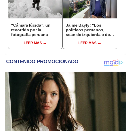
“Cámara lúcida”, un
Jaime Bayly: “Los
recorrido por la
políticos peruanos,
fotografía peruana
sean de izquierda o de
derecha, siempre
LEER MÁS
LEER MÁS
encuentran la manera
de decepcionarte”