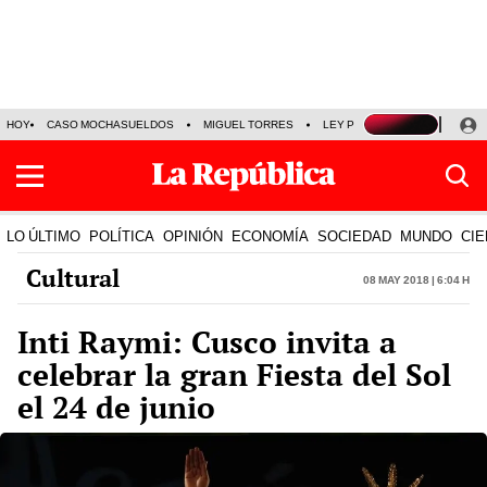
HOY
CASO MOCHASUELDOS
MIGUEL TORRES
LEY PULPÍN
PRECIO DEL
LO ÚLTIMO
POLÍTICA
OPINIÓN
ECONOMÍA
SOCIEDAD
MUNDO
CIE
Cultural
08 May 2018 | 6:04 h
Inti Raymi: Cusco invita a
celebrar la gran Fiesta del Sol
el 24 de junio