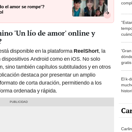
compl
do el amor se rompe'?
ol
“Esta
tempo
ino 'Un lío de amor' online y
cuánd
?
de la
está disponible en la plataforma
ReelShort
, la
'Gran
dónde
 dispositivos Android como en iOS. No solo
grati
ón, sino también capítulos subtitulados y en otros
aplicación destaca por presentar un amplio
El k-
formato de corta duración, permitiendo a los
mucho
 forma ordenada y rápida.
histor
hered
Car
Carli