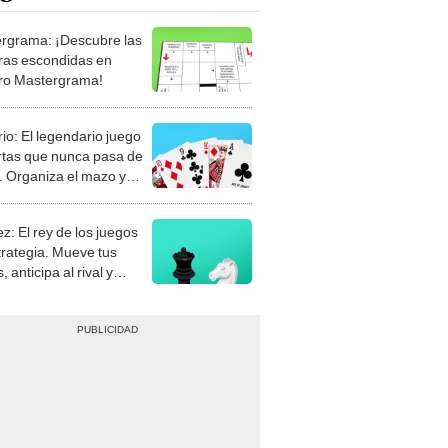
rgrama: ¡Descubre las
ras escondidas en
ro Mastergrama!
rio: El legendario juego
rtas que nunca pasa de
 Organiza el mazo y
stra tu habilidad.
z: El rey de los juegos
trategia. Mueve tus
, anticipa al rival y
gue el jaque mate.