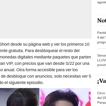
agost
No
Partid
4 del
progr
hort desde su página web y ver los primeros 10
dónde
te gratuita. Para desbloquear el resto del
Senam
r monedas digitales mediante paquetes que parten
LLUV
plan VIP, con precios que van desde S/22 por una
provi
 anual. Otra forma accesible para ver los
a de desbloque con anuncios, solo necesitas ver 5
¡Va
o el siguiente episodio.
Circo 
del 15
Parqu