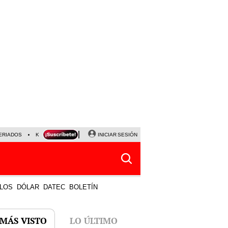
ERIADOS
KEIKO FUJIMORI
NALDY SALDAÑA
INICIAR SESIÓN
JAVIER MILEI
PARTIDOS DE
LOS
DÓLAR
DATEC
BOLETÍN
 MÁS VISTO
LO ÚLTIMO