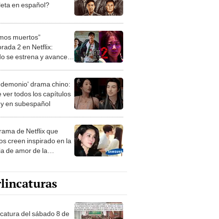
eta en español?
mos muertos”
rada 2 en Netflix:
o se estrena y avances
 temporada
 demonio' drama chino:
 ver todos los capítulos
s y en subespañol
drama de Netflix que
s creen inspirado en la
ia de amor de la
era de Samsung
lincaturas
ncatura del sábado 8 de