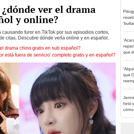
: ¿dónde ver el drama
Pdogg
ñol y online?
revel
‘bult
á causando furor en TikTok por sus episodios cortos,
 de citas. Descubre dónde verla online y en español.
'Acar
repart
r el drama chino gratis en sub español?
que d
 está fuera de servicio' completo gratis y en español?
serie
'Alqu
qué 
reemp
como 
Jenn
hirió 
cómo 
k-po