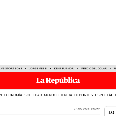
A VS SPORT BOYS
JORGE MESSI
KENJI FUJIMORI
PRECIO DEL DÓLAR
F
N
ECONOMÍA
SOCIEDAD
MUNDO
CIENCIA
DEPORTES
ESPECTÁCU
07 Jul 2025 | 19:09 h
LO