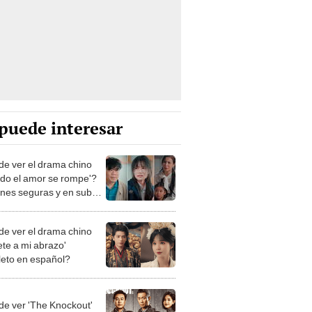
puede interesar
e ver el drama chino
do el amor se rompe'?
nes seguras y en sub
ol
e ver el drama chino
ete a mi abrazo'
eto en español?
e ver 'The Knockout'