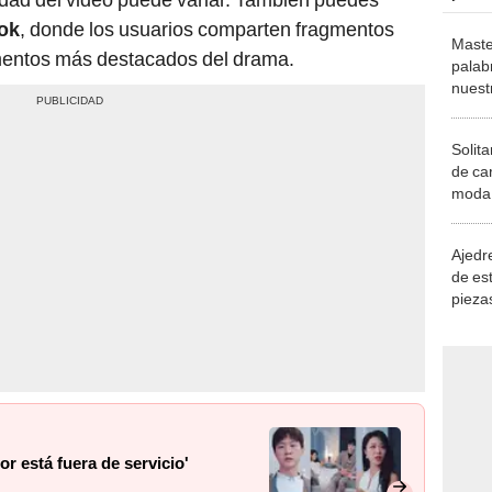
ok
, donde los usuarios comparten fragmentos
Maste
mentos más destacados del drama.
palab
nuest
Solita
de ca
moda.
demue
Ajedre
de es
piezas
consi
r está fuera de servicio'