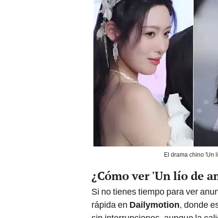
El drama chino 'Un l
¿Cómo ver 'Un lío de a
Si no tienes tiempo para ver anun
rápida en
Dailymotion
, donde e
sin interrupciones, aunque la ca