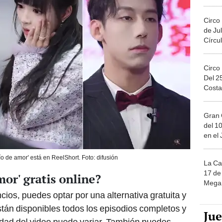
Migue
Circo
de Jul
Círcul
Circo
Del 2
Costa
Gran 
del 10
en el
ío de amor' está en ReelShort. Foto: difusión
La Ca
17 de 
mor' gratis online?
Mega 
cios, puedes optar por una alternativa gratuita y
stán disponibles todos los episodios completos y
Ju
lidad del video puede variar. También puedes