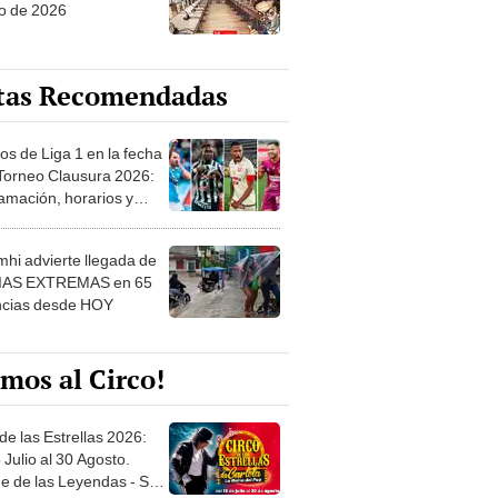
o de 2026
tas Recomendadas
os de Liga 1 en la fecha
 Torneo Clausura 2026:
amación, horarios y
 ver
hi advierte llegada de
IAS EXTREMAS en 65
ncias desde HOY
mos al Circo!
de las Estrellas 2026:
 Julio al 30 Agosto.
e de las Leyendas - San