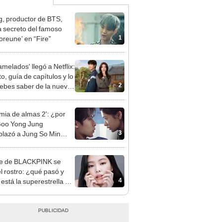
, productor de BTS,
a secreto del famoso
1
aoreune’ en “Fire”
amelados' llegó a Netflix:
o, guía de capítulos y lo
2
ebes saber de la nueva
 coreana
imia de almas 2': ¿por
Goo Yong Jung
3
lazó a Jung So Min
Naksu en el drama?
ie de BLACKPINK se
el rostro: ¿qué pasó y
4
está la superestrella de
p?