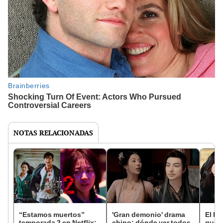
NOTAS RELACIONADAS
“Estamos muertos”
'Gran demonio' drama
El k-
temporada 2 en Netflix:
chino: dónde ver todos
que 