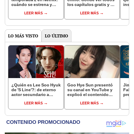
cuándo se estrena y
los capítulos gratis y en
inspi
avances de la
subespañol
de am
LEER MÁS
LEER MÁS
temporada
de S
LO MÁS VISTO
LO ÚLTIMO
¿Quién es Lee Soo Hyuk
Goo Hye Sun presentó
Jimi
de 'S Line'?: de eterno
su canal en YouTube y
Fallo
actor secundario a
explicó el contenido
prese
brillar en el nuevo
que producirá
Crazy
LEER MÁS
LEER MÁS
fenómeno de los k-
dramas