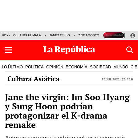
HOY
OLLANTA HUMALA
JANET TELLO
7 DE AGOSTO
TINKA RESULTADOS
LO ÚLTIMO
POLÍTICA
OPINIÓN
ECONOMÍA
SOCIEDAD
MUNDO
CIE
Cultura Asiática
15 Jul 2021 | 20:45 h
Jane the virgin: Im Soo Hyang
y Sung Hoon podrían
protagonizar el K-drama
remake