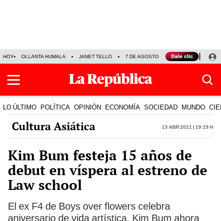
HOY
OLLANTA HUMALA
JANET TELLO
7 DE AGOSTO
TINKA RESULTADOS
LO ÚLTIMO
POLÍTICA
OPINIÓN
ECONOMÍA
SOCIEDAD
MUNDO
CIE
Cultura Asiática
13 Abr 2021 | 19:19 h
Kim Bum festeja 15 años de
debut en víspera al estreno de
Law school
El ex F4 de Boys over flowers celebra
aniversario de vida artística. Kim Bum ahora