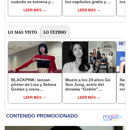
cuándo se estrena y
los capítulos gratis y en
inspi
avances de la
subespañol
de am
LEER MÁS
LEER MÁS
temporada
de S
LO MÁS VISTO
LO ÚLTIMO
BLACKPINK: lanzan
Muere a los 24 años Go
Seo Y
póster de Lisa y Selena
Soo Jung, actriz del
Hyun
Gomez y crece
dorama “Goblin”
roma
expectativa por “Ice
[FOTOS y VIDEO]
Time
LEER MÁS
LEER MÁS
cream”