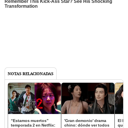
NOTAS RELACIONADAS
“Estamos muertos”
'Gran demonio' drama
El k-
temporada 2 en Netflix:
chino: dónde ver todos
que 