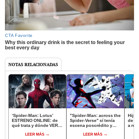
NOTAS RELACIONADAS
‘Spider-Man: Lotus’
"Spider-Man: across the
Hijo 
ESTRENO ONLINE: de
Spider-Verse" sí tenía
de 'B
qué trata y dónde VER la
escena poscrédito y
a re
película de Spider-Man
fans se la perdieron
"No r
LEER MÁS
LEER MÁS
hecha por fans
clási