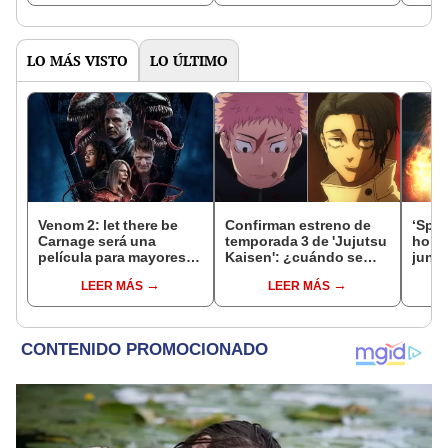
LO MÁS VISTO
LO ÚLTIMO
Venom 2: let there be
Confirman estreno de
‘Spid
Carnage será una
temporada 3 de 'Jujutsu
home
película para mayores
Kaisen': ¿cuándo se
junto
de 13 años
estrena el 'Culling Game
Garfi
LEER MÁS
LEER MÁS
Arc'?
encue