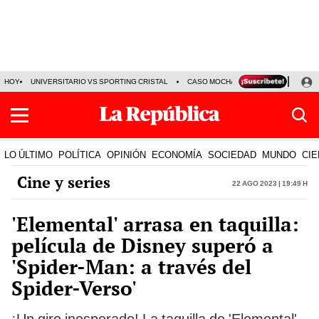
HOY
UNIVERSITARIO VS SPORTING CRISTAL
CASO MOCHASUELDOS
MIGUEL
LO ÚLTIMO
POLÍTICA
OPINIÓN
ECONOMÍA
SOCIEDAD
MUNDO
CIE
Cine y series
22 Ago 2023 | 19:49 h
'Elemental' arrasa en taquilla:
película de Disney superó a
'Spider-Man: a través del
Spider-Verso'