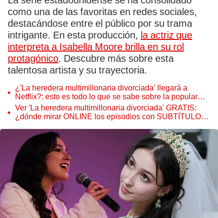
La serie estadounidense se ha consolidado
como una de las favoritas en redes sociales,
destacándose entre el público por su trama
intrigante. En esta producción,
la actriz que
interpreta a Isabella Moore brilla en su rol
protagónico
. Descubre más sobre esta
talentosa artista y su trayectoria.
¿'La heredera multimillonaria divorciada' llegará a
Netflix?: esto es todo lo que se sabe sobre la popular
serie
Ver 'La heredera multimillonaria divorciada' GRATIS:
¿dónde mirar ONLINE los episodios con SUBTÍTULOS
en español?