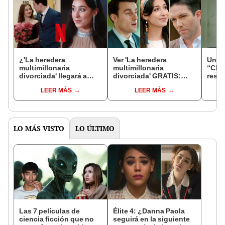
¿'La heredera
Ver 'La heredera
Una p
multimillonaria
multimillonaria
“Chav
divorciada' llegará a
divorciada' GRATIS:
resca
Netflix?: esto es todo lo
¿dónde mirar ONLINE
LEER MÁS
LEER MÁS
que se sabe sobre la
los episodios con
popular serie
SUBTÍTULOS en
español?
LO MÁS VISTO
LO ÚLTIMO
Las 7 películas de
Élite 4: ¿Danna Paola
ciencia ficción que no
seguirá en la siguiente