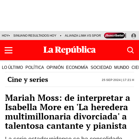
HOY
SINUANO RESULTADOS HOY
ALIANZA LIMA VS SPORT BOYS
JORGE MES
LO ÚLTIMO
POLÍTICA
OPINIÓN
ECONOMÍA
SOCIEDAD
MUNDO
CIE
Cine y series
25 Sep 2024 | 17:21 h
Mariah Moss: de interpretar a
Isabella More en 'La heredera
multimillonaria divorciada' a
talentosa cantante y pianista