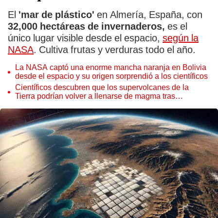
El
'mar de plástico'
en Almería, España, con
32,000 hectáreas de invernaderos,
es el
único lugar visible desde el espacio,
según la
NASA
. Cultiva frutas y verduras todo el año.
La NASA captó una enorme mancha naranja en Bolivia
desde el espacio y su origen sorprendió a los científicos
Científicos descubren que los supervolcanes de la
Tierra podrían volver a llenarse de magma tras
permanecer inactivos miles de años