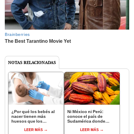
NOTAS RELACIONADAS
¿Por qué los bebés al
Ni México ni Perú:
nacer tienen más
conoce el país de
huesos que los
Sudamérica donde
adultos?
nació el cacao, según
LEER MÁS
LEER MÁS
estudio