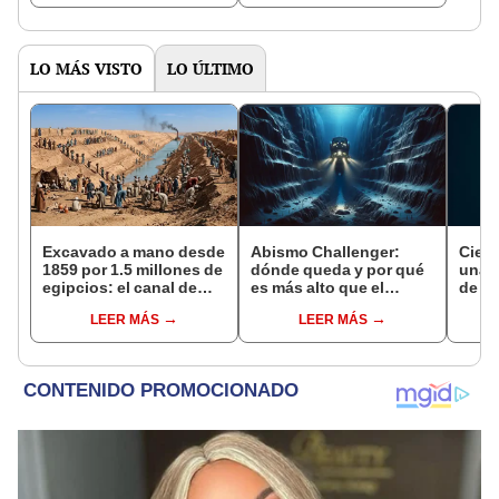
LO MÁS VISTO
LO ÚLTIMO
Excavado a mano desde
Abismo Challenger:
Cient
1859 por 1.5 millones de
dónde queda y por qué
una f
egipcios: el canal de
es más alto que el
de la
Suez fue vendido a los
Monte Everest
Tierr
LEER MÁS
LEER MÁS
británicos en 1875 para
prov
saldar la deuda