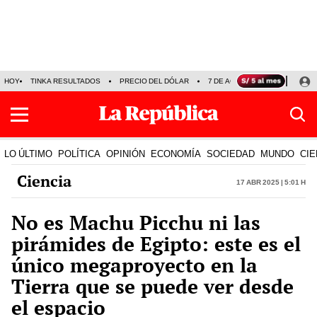
HOY
TINKA RESULTADOS
PRECIO DEL DÓLAR
7 DE AGOSTO
OLLANTA H
LO ÚLTIMO
POLÍTICA
OPINIÓN
ECONOMÍA
SOCIEDAD
MUNDO
CIE
Ciencia
17 Abr 2025 | 5:01 h
No es Machu Picchu ni las
pirámides de Egipto: este es el
único megaproyecto en la
Tierra que se puede ver desde
el espacio