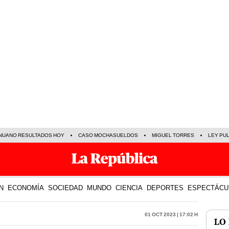
NUANO RESULTADOS HOY
CASO MOCHASUELDOS
MIGUEL TORRES
LEY PU
N
ECONOMÍA
SOCIEDAD
MUNDO
CIENCIA
DEPORTES
ESPECTÁCU
01 Oct 2023 | 17:02 h
LO