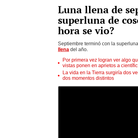
Luna llena de se
superluna de cos
hora se vio?
Septiembre terminó con la superlun
llena
del año.
Por primera vez logran ver algo q
vistas ponen en aprietos a científi
La vida en la Tierra surgiría dos v
dos momentos distintos