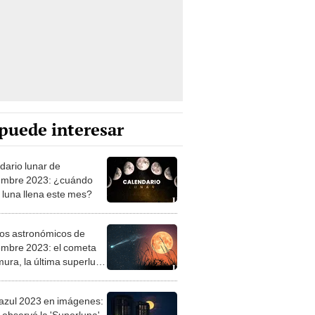
puede interesar
dario lunar de
embre 2023: ¿cuándo
 luna llena este mes?
os astronómicos de
embre 2023: el cometa
mura, la última superluna
ño y otros fenómenos
azul 2023 en imágenes:
e observó la 'Superluna'