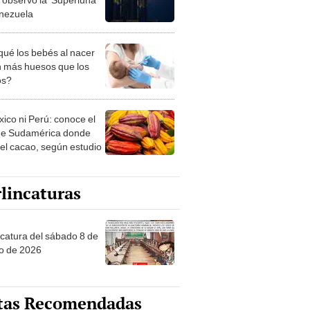
nezuela
qué los bebés al nacer
n más huesos que los
os?
xico ni Perú: conoce el
de Sudamérica donde
 el cacao, según estudio
lincaturas
ncatura del sábado 8 de
o de 2026
tas Recomendadas