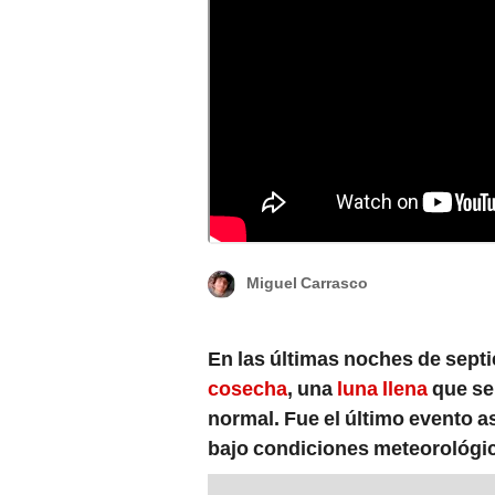
Superluna de cosecha. Foto: BBC Sky at Ni
Miguel Carrasco
En las últimas noches de septi
cosecha
, una
luna llena
que se 
normal. Fue el último evento a
bajo condiciones meteorológic