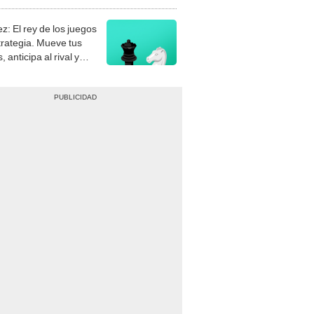
stra tu habilidad.
z: El rey de los juegos
trategia. Mueve tus
, anticipa al rival y
gue el jaque mate.