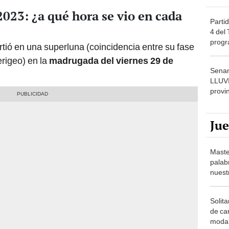
023: ¿a qué hora se vio en cada
Partid
4 del
progr
irtió en una superluna (coincidencia entre su fase
dónde
erigeo) en la
madrugada del viernes 29 de
Senam
LLUV
provi
Ju
Maste
palab
nuest
Solita
de ca
moda.