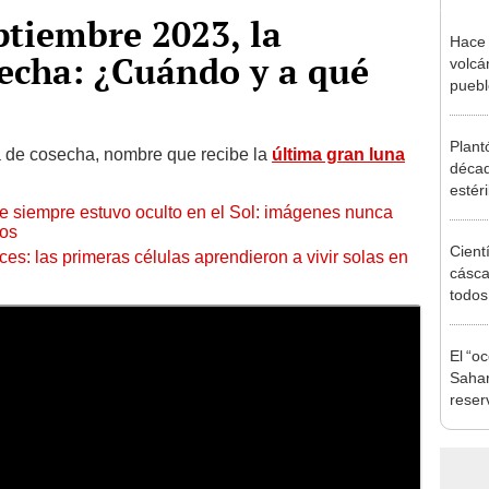
ptiembre 2023, la
Hace 
echa: ¿Cuándo y a qué
volcá
puebl
veran
histo
Plant
a de cosecha, nombre que recibe la
última gran luna
décad
estér
ue siempre estuvo oculto en el Sol: imágenes nunca
hoy s
cos
Parqu
Cient
eces: las primeras células aprendieron a vivir solas en
cásca
todo
trans
de Co
El “oc
desp
Sahar
reser
que o
km² y
de la