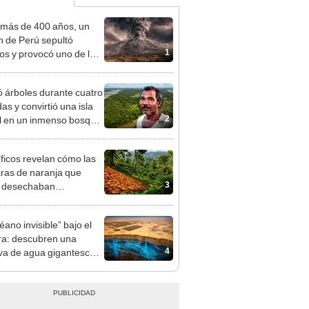
más de 400 años, un
n de Perú sepultó
1
os y provocó uno de los
os más fríos de la
ria: sigue bajo monitoreo
ó árboles durante cuatro
as y convirtió una isla
2
il en un inmenso bosque:
upera casi seis veces al
e de las Leyendas.
íficos revelan cómo las
ras de naranja que
3
s desechaban
formaron un ecosistema
sta Rica 16 años
éano invisible” bajo el
ués
a: descubren una
4
va de agua gigantesca
cupa casi 2 millones de
 podría cambiar el futuro
 región