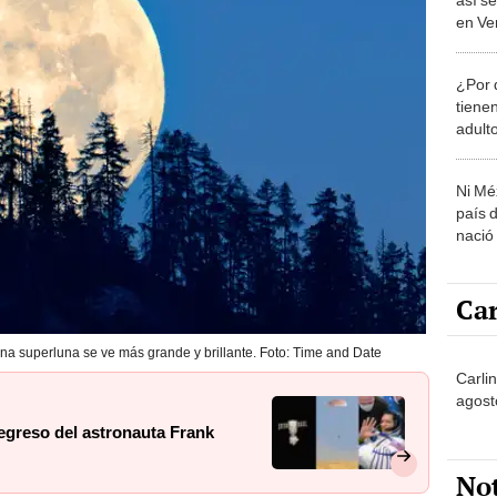
en Ve
¿Por 
tiene
adult
Ni Mé
país 
nació
Car
 una superluna se ve más grande y brillante. Foto: Time and Date
Carli
agost
 regreso del astronauta Frank
No