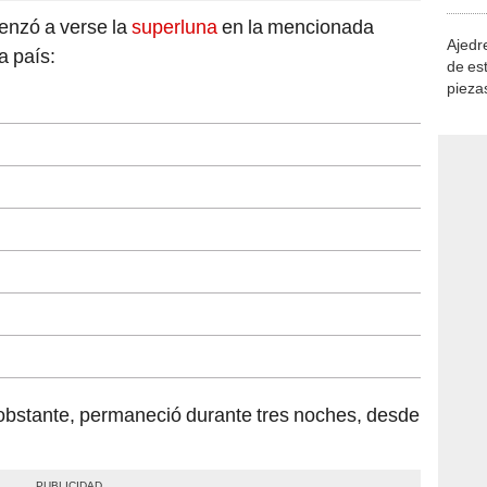
demue
enzó a verse la
superluna
en la mencionada
Ajedre
a país:
de es
piezas
consi
 obstante, permaneció durante tres noches, desde