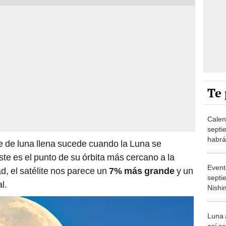
Te 
Calen
septi
habrá
e de luna llena sucede cuando la Luna se
te es el punto de su órbita más cercano a la
Event
d, el satélite nos parece un
7% más grande
y un
septi
l.
Nishi
del a
Luna 
así s