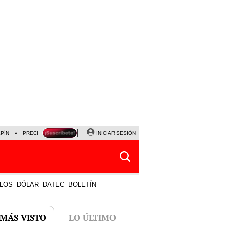
LPÍN
PRECIO DEL DÓLAR
CORTE DE LUZ
INICIAR SESIÓN
VIERNES 7 DE AGOSTO
ALBER
LOS
DÓLAR
DATEC
BOLETÍN
 MÁS VISTO
LO ÚLTIMO