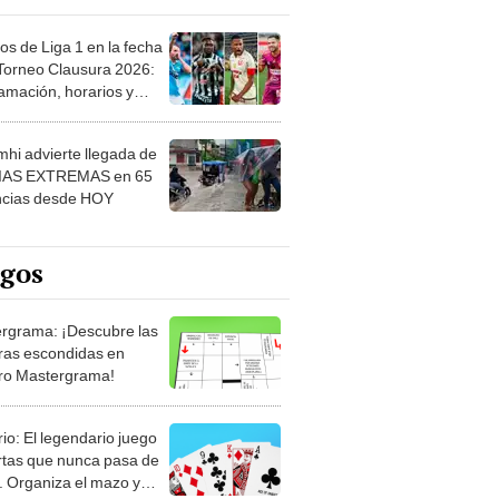
os de Liga 1 en la fecha
 Torneo Clausura 2026:
amación, horarios y
 ver
hi advierte llegada de
IAS EXTREMAS en 65
ncias desde HOY
egos
rgrama: ¡Descubre las
ras escondidas en
ro Mastergrama!
rio: El legendario juego
rtas que nunca pasa de
 Organiza el mazo y