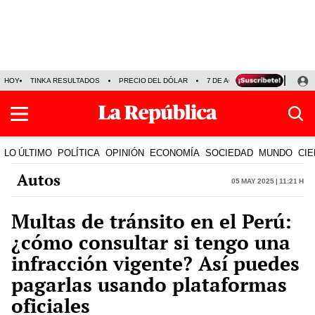
HOY
TINKA RESULTADOS
PRECIO DEL DÓLAR
7 DE AGOSTO
OLLANTA H
LO ÚLTIMO
POLÍTICA
OPINIÓN
ECONOMÍA
SOCIEDAD
MUNDO
CIE
Autos
05 May 2025 | 11:21 h
Multas de tránsito en el Perú:
¿cómo consultar si tengo una
infracción vigente? Así puedes
pagarlas usando plataformas
oficiales