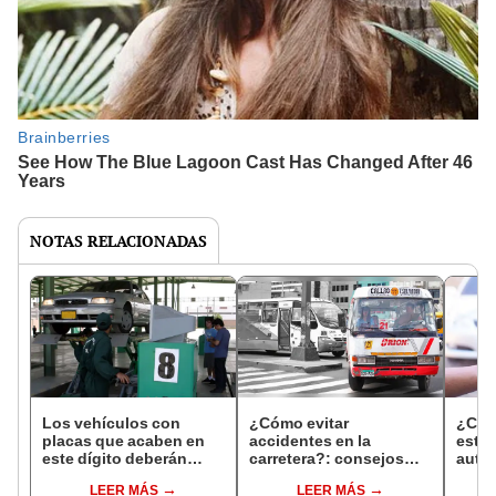
NOTAS RELACIONADAS
Los vehículos con
¿Cómo evitar
¿Cómo
placas que acaben en
accidentes en la
estaf
este dígito deberán
carretera?: consejos
auto
pasar revisión técnica
clave del Ministerio de
Guía 
LEER MÁS
LEER MÁS
en mayo 2025, según
Transportes para
caer 