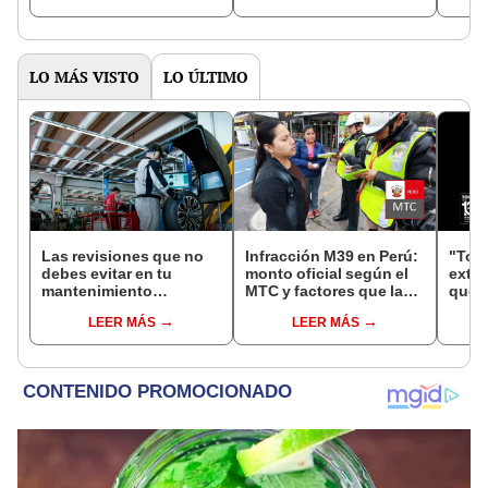
Sutran
conducir seguro
LO MÁS VISTO
LO ÚLTIMO
Las revisiones que no
Infracción M39 en Perú:
"Toyo
debes evitar en tu
monto oficial según el
exte
mantenimiento
MTC y factores que la
que r
preventivo antes de
agravan en tu récord
vehí
LEER MÁS
LEER MÁS
viajar en coche